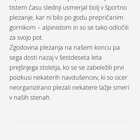
g
tistem času slednji usmerjal bolj v športno
plezanje, kar ni bilo po godu prepričanim
gornikom – alpinistom in so se tako odločili
a
za svojo pot.
Zgodovina plezanja na našem koncu pa
sega dosti nazaj v šestdeseta leta
t
prejšnjega stoletja, ko se se zabeležili prvi
poizkusi nekaterih navdušencev, ki so sicer
i
neorganizirano plezali nekatere lažje smeri
v naših stenah.
o
n