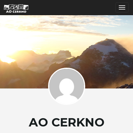
T
o
g
g
AO CERKNO
l