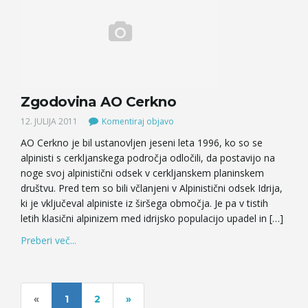
Zgodovina AO Cerkno
12. JULIJA 2011
Komentiraj objavo
AO Cerkno je bil ustanovljen jeseni leta 1996, ko so se
alpinisti s cerkljanskega področja odločili, da postavijo na
noge svoj alpinistični odsek v cerkljanskem planinskem
društvu. Pred tem so bili včlanjeni v Alpinistični odsek Idrija,
ki je vključeval alpiniste iz širšega območja. Je pa v tistih
letih klasični alpinizem med idrijsko populacijo upadel in […]
Preberi več...
«
1
2
»