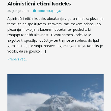
Alpinistični etični kodeks
30. JUNIJA 2014
Komentiraj objavo
Alpinistični etični kodeks obnašanja v gorah in etika plezanja
temeljita na spoštljivem, zdravem, razumskem odnosu do
plezanja in okolja, v katerem poteka, ter posledic, ki
izhajajo iz naših aktivnosti. Glavni namen kodeksa je
zagotoviti spoštljiv, občutljiv ter trajnosten odnos do ljudi,
gora in sten, plezanja, narave in gorskega okolja. Kodeks je
vodilo, da se gorsko […]
Preberi več...