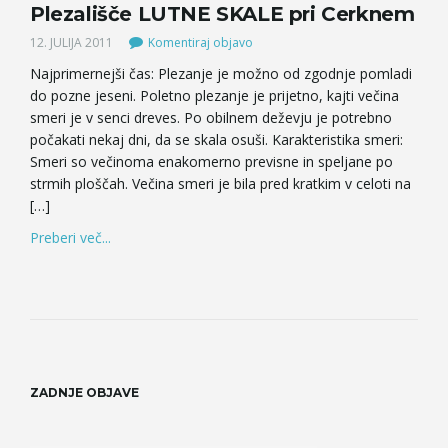
Plezališče LUTNE SKALE pri Cerknem
12. JULIJA 2011
Komentiraj objavo
Najprimernejši čas: Plezanje je možno od zgodnje pomladi
do pozne jeseni. Poletno plezanje je prijetno, kajti večina
smeri je v senci dreves. Po obilnem deževju je potrebno
počakati nekaj dni, da se skala osuši. Karakteristika smeri:
Smeri so večinoma enakomerno previsne in speljane po
strmih ploščah. Večina smeri je bila pred kratkim v celoti na
[…]
Preberi več...
ZADNJE OBJAVE