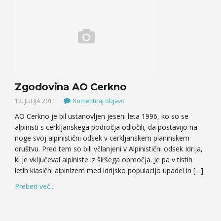
Zgodovina AO Cerkno
12. JULIJA 2011
Komentiraj objavo
AO Cerkno je bil ustanovljen jeseni leta 1996, ko so se
alpinisti s cerkljanskega področja odločili, da postavijo na
noge svoj alpinistični odsek v cerkljanskem planinskem
društvu. Pred tem so bili včlanjeni v Alpinistični odsek Idrija,
ki je vključeval alpiniste iz širšega območja. Je pa v tistih
letih klasični alpinizem med idrijsko populacijo upadel in […]
Preberi več...