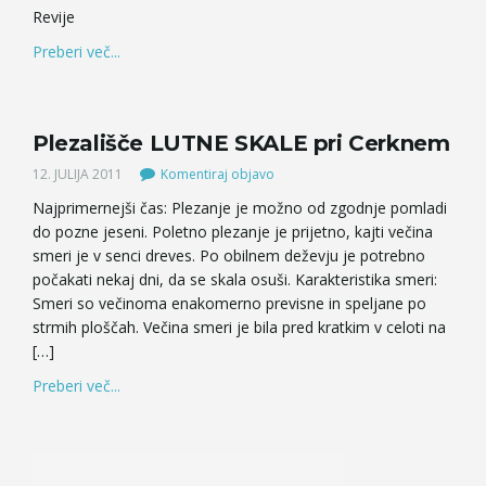
Revije
Preberi več...
Plezališče LUTNE SKALE pri Cerknem
12. JULIJA 2011
Komentiraj objavo
Najprimernejši čas: Plezanje je možno od zgodnje pomladi
do pozne jeseni. Poletno plezanje je prijetno, kajti večina
smeri je v senci dreves. Po obilnem deževju je potrebno
počakati nekaj dni, da se skala osuši. Karakteristika smeri:
Smeri so večinoma enakomerno previsne in speljane po
strmih ploščah. Večina smeri je bila pred kratkim v celoti na
[…]
Preberi več...