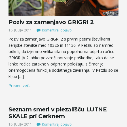
Poziv za zamenjavo GRIGRI 2
16. JULIJA 2011
Komentiraj objavo
Poziv za zamenjavo GRIGRI 2 s prvimi petimi številkami
serijske številke med 10326 in 11136. V Petzlu so namreč
odkrili, da izjemno velika sila na popolnoma odprto ročico
GRIGRIJA 2 lahko povzroči notranje poškodbe, tako da se
lahko ročica zatakne v odprtem položaju, s čimer je
onemogočena funkcija dodatnega zaviranja. V Petzlu so se
kljub […]
Preberi več...
Seznam smeri v plezališču LUTNE
SKALE pri Cerknem
16. JULIJA 2011
Komentiraj objavo