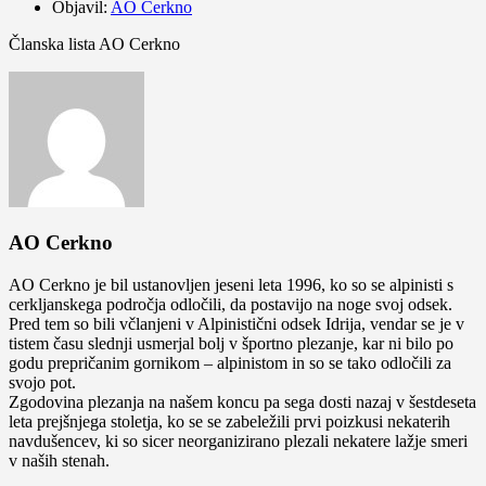
Objavil:
AO Cerkno
Članska lista AO Cerkno
AO Cerkno
AO Cerkno je bil ustanovljen jeseni leta 1996, ko so se alpinisti s
cerkljanskega področja odločili, da postavijo na noge svoj odsek.
Pred tem so bili včlanjeni v Alpinistični odsek Idrija, vendar se je v
tistem času slednji usmerjal bolj v športno plezanje, kar ni bilo po
godu prepričanim gornikom – alpinistom in so se tako odločili za
svojo pot.
Zgodovina plezanja na našem koncu pa sega dosti nazaj v šestdeseta
leta prejšnjega stoletja, ko se se zabeležili prvi poizkusi nekaterih
navdušencev, ki so sicer neorganizirano plezali nekatere lažje smeri
v naših stenah.