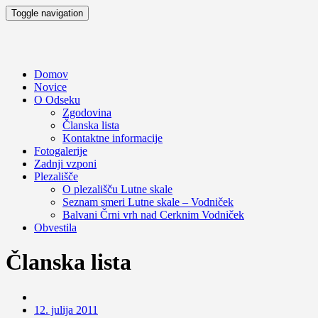
Toggle navigation
Domov
Novice
O Odseku
Zgodovina
Članska lista
Kontaktne informacije
Fotogalerije
Zadnji vzponi
Plezališče
O plezališču
Lutne skale
Seznam smeri
Lutne skale – Vodniček
Balvani Črni vrh nad Cerknim
Vodniček
Obvestila
Članska lista
12. julija 2011