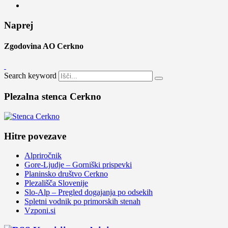
Naprej
Zgodovina AO Cerkno
Search keyword
Plezalna stenca Cerkno
Hitre povezave
Alpriročnik
Gore-Ljudje – Gorniški prispevki
Planinsko društvo Cerkno
Plezališča Slovenije
Slo-Alp – Pregled dogajanja po odsekih
Spletni vodnik po primorskih stenah
Vzponi.si