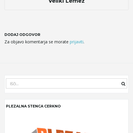
Veliki Lemež
g
a
DODAJ ODGOVOR
Za objavo komentarja se morate
prijaviti
.
t
i
S
e
a
r
o
PLEZALNA STENCA CERKNO
c
h
k
e
n