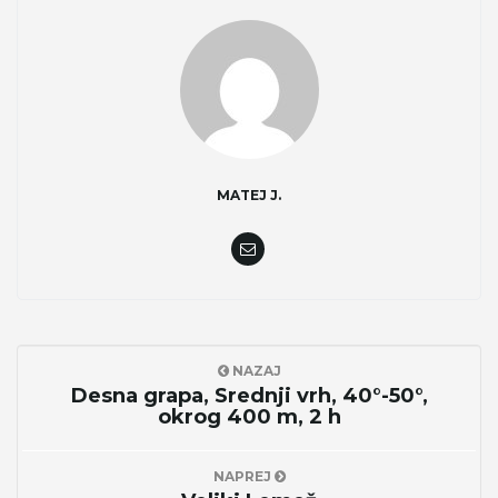
e
n
MATEJ J.
a
v
NAZAJ
Desna grapa, Srednji vrh, 40°-50°,
okrog 400 m, 2 h
i
NAPREJ