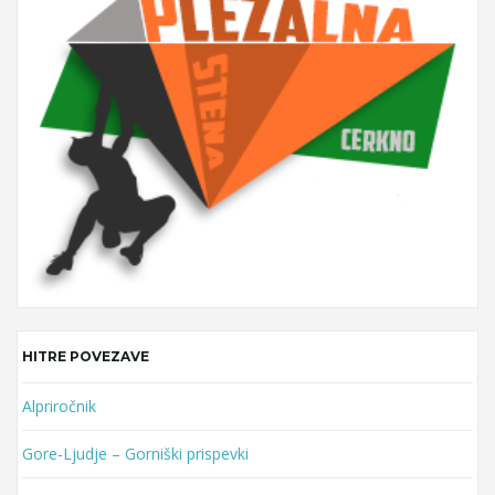
y
w
o
r
d
HITRE POVEZAVE
Alpriročnik
Gore-Ljudje – Gorniški prispevki