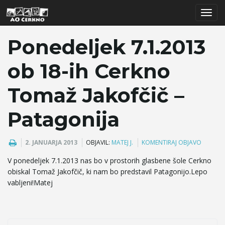
T
Ponedeljek 7.1.2013
ob 18-ih Cerkno
o
Tomaž Jakofčič –
Patagonija
g
2. JANUARJA 2013
OBJAVIL:
MATEJ J.
KOMENTIRAJ OBJAVO
g
V ponedeljek 7.1.2013 nas bo v prostorih glasbene šole Cerkno
obiskal Tomaž Jakofčič, ki nam bo predstavil Patagonijo.Lepo
vabljeni!Matej
l