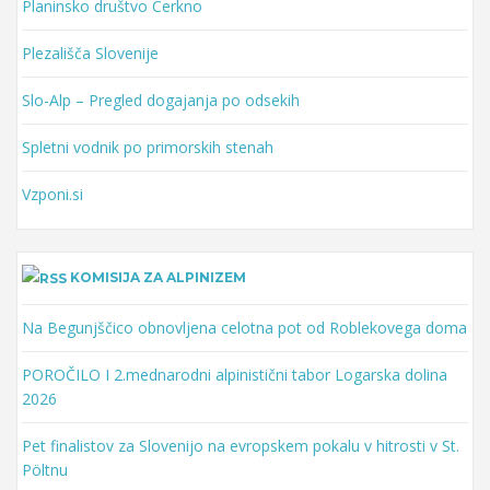
Planinsko društvo Cerkno
Plezališča Slovenije
Slo-Alp – Pregled dogajanja po odsekih
Spletni vodnik po primorskih stenah
Vzponi.si
KOMISIJA ZA ALPINIZEM
Na Begunjščico obnovljena celotna pot od Roblekovega doma
POROČILO I 2.mednarodni alpinistični tabor Logarska dolina
2026
Pet finalistov za Slovenijo na evropskem pokalu v hitrosti v St.
Pöltnu