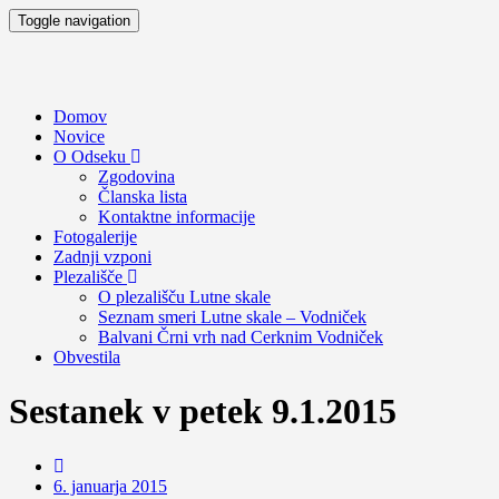
Toggle navigation
Domov
Novice
O Odseku
Zgodovina
Članska lista
Kontaktne informacije
Fotogalerije
Zadnji vzponi
Plezališče
O plezališču
Lutne skale
Seznam smeri
Lutne skale – Vodniček
Balvani Črni vrh nad Cerknim
Vodniček
Obvestila
Sestanek v petek 9.1.2015
6. januarja 2015