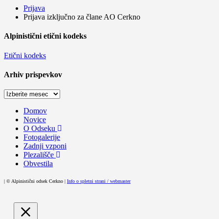
Prijava
Prijava izključno za člane AO Cerkno
Alpinistični etični kodeks
Etični kodeks
Arhiv prispevkov
Arhiv
prispevkov
Domov
Novice
O Odseku
Fotogalerije
Zadnji vzponi
Plezališče
Obvestila
| © Alpinistični odsek Cerkno |
Info o spletni strani / webmaster