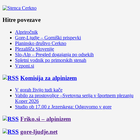
Hitre povezave
Alpriročnik
Gore-Ljudje – Gorniški prispevki
Planinsko društvo Cerkno
Plezališča Slovenije
Slo-Alp – Pregled dogajanja po odsekih
Spletni vodnik po primorskih stenah
Vzponi.si
Komisija za alpinizem
V gorah živijo tudi kače
Vabilo za prostovoljce –Svetovna serija v športnem plezanju
Koper 2026
Studio ob 17.00 z Jezerskega: Odgovorno v gore
Friko.si – alpinizem
gore-ljudje.net