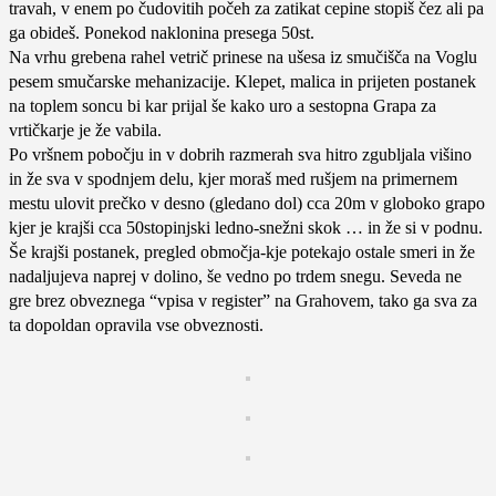
travah, v enem po čudovitih počeh za zatikat cepine stopiš čez ali pa
ga obideš. Ponekod naklonina presega 50st.
Na vrhu grebena rahel vetrič prinese na ušesa iz smučišča na Voglu
pesem smučarske mehanizacije. Klepet, malica in prijeten postanek
na toplem soncu bi kar prijal še kako uro a sestopna Grapa za
vrtičkarje je že vabila.
Po vršnem pobočju in v dobrih razmerah sva hitro zgubljala višino
in že sva v spodnjem delu, kjer moraš med rušjem na primernem
mestu ulovit prečko v desno (gledano dol) cca 20m v globoko grapo
kjer je krajši cca 50stopinjski ledno-snežni skok … in že si v podnu.
Še krajši postanek, pregled območja-kje potekajo ostale smeri in že
nadaljujeva naprej v dolino, še vedno po trdem snegu. Seveda ne
gre brez obveznega “vpisa v register” na Grahovem, tako ga sva za
ta dopoldan opravila vse obveznosti.