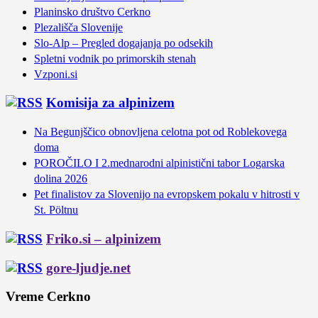
Planinsko društvo Cerkno
Plezališča Slovenije
Slo-Alp – Pregled dogajanja po odsekih
Spletni vodnik po primorskih stenah
Vzponi.si
Komisija za alpinizem
Na Begunjščico obnovljena celotna pot od Roblekovega
doma
POROČILO I 2.mednarodni alpinistični tabor Logarska
dolina 2026
Pet finalistov za Slovenijo na evropskem pokalu v hitrosti v
St. Pöltnu
Friko.si – alpinizem
gore-ljudje.net
Vreme Cerkno