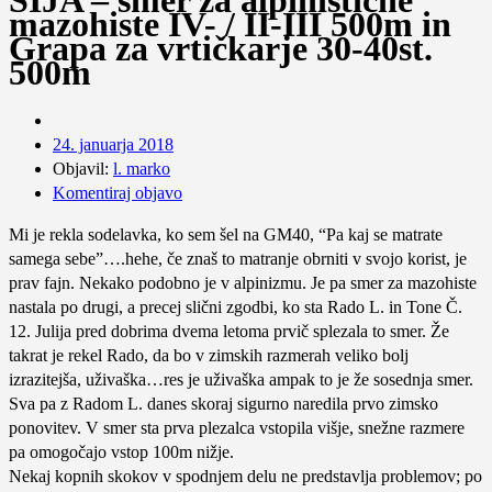
ŠIJA – smer za alpinistične
mazohiste IV- / II-III 500m in
Grapa za vrtičkarje 30-40st.
500m
24. januarja 2018
Objavil:
l. marko
Komentiraj objavo
Mi je rekla sodelavka, ko sem šel na GM40, “Pa kaj se matrate
samega sebe”….hehe, če znaš to matranje obrniti v svojo korist, je
prav fajn. Nekako podobno je v alpinizmu. Je pa smer za mazohiste
nastala po drugi, a precej slični zgodbi, ko sta Rado L. in Tone Č.
12. Julija pred dobrima dvema letoma prvič splezala to smer. Že
takrat je rekel Rado, da bo v zimskih razmerah veliko bolj
izrazitejša, uživaška…res je uživaška ampak to je že sosednja smer.
Sva pa z Radom L. danes skoraj sigurno naredila prvo zimsko
ponovitev. V smer sta prva plezalca vstopila višje, snežne razmere
pa omogočajo vstop 100m nižje.
Nekaj kopnih skokov v spodnjem delu ne predstavlja problemov; po