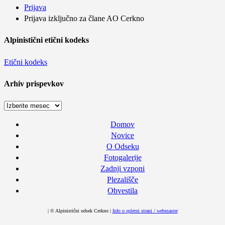
Prijava
Prijava izključno za člane AO Cerkno
Alpinistični etični kodeks
Etični kodeks
Arhiv prispevkov
Arhiv
prispevkov
Domov
Novice
O Odseku
Fotogalerije
Zadnji vzponi
Plezališče
Obvestila
| © Alpinistični odsek Cerkno |
Info o spletni strani / webmaster