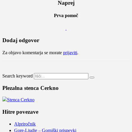
Naprej
Prva pomoč
Dodaj odgovor
Za objavo komentarja se morate
prijaviti
.
Search keyword
Plezalna stenca Cerkno
Hitre povezave
Alpriročnik
Gore-Ljudje – Gorniški prispevki