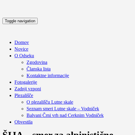
Toggle navigation
Domov
Novice
O Odseku
Zgodovina
Članska lista
Kontaktne informacije
Fotogalerije
Zadnji vzponi
Plezališče
O plezališču
Lutne skale
Seznam smeri
Lutne skale – Vodniček
Balvani Črni vrh nad Cerknim
Vodniček
Obvestila