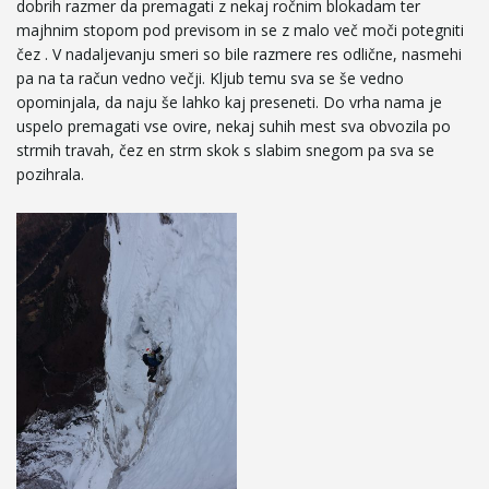
dobrih razmer da premagati z nekaj ročnim blokadam ter
g
majhnim stopom pod previsom in se z malo več moči potegniti
čez . V nadaljevanju smeri so bile razmere res odlične, nasmehi
pa na ta račun vedno večji. Kljub temu sva se še vedno
opominjala, da naju še lahko kaj preseneti. Do vrha nama je
a
uspelo premagati vse ovire, nekaj suhih mest sva obvozila po
strmih travah, čez en strm skok s slabim snegom pa sva se
pozihrala.
t
i
o
n