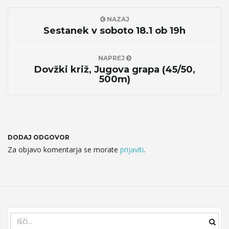
NAZAJ
Sestanek v soboto 18.1 ob 19h
NAPREJ
Dovžki križ, Jugova grapa (45/50,
500m)
DODAJ ODGOVOR
Za objavo komentarja se morate
prijaviti
.
S
e