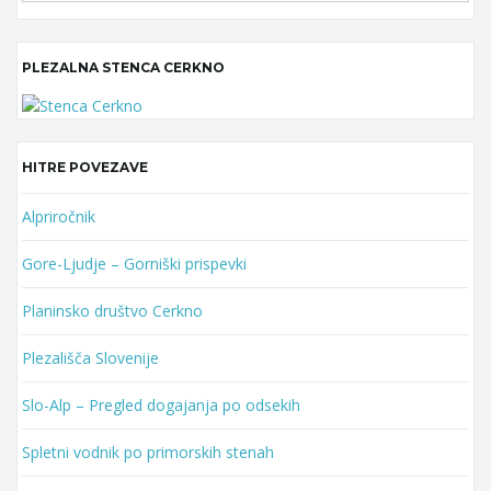
a
r
PLEZALNA STENCA CERKNO
c
h
k
e
y
HITRE POVEZAVE
w
o
Alpriročnik
r
Gore-Ljudje – Gorniški prispevki
d
Planinsko društvo Cerkno
Plezališča Slovenije
Slo-Alp – Pregled dogajanja po odsekih
Spletni vodnik po primorskih stenah