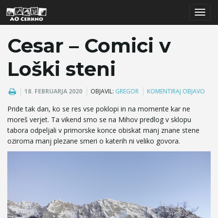
T
Cesar – Comici v
Loški steni
o
18. FEBRUARJA 2020
OBJAVIL:
GREGOR
KOMENTIRAJ OBJAVO
Pride tak dan, ko se res vse poklopi in na momente kar ne
g
moreš verjet. Ta vikend smo se na Mihov predlog v sklopu
tabora odpeljali v primorske konce obiskat manj znane stene
oziroma manj plezane smeri o katerih ni veliko govora.
g
l