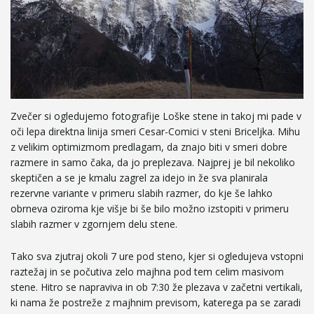
e
n
Zvečer si ogledujemo fotografije Loške stene in takoj mi pade v
oči lepa direktna linija smeri Cesar-Comici v steni Briceljka. Mihu
a
z velikim optimizmom predlagam, da znajo biti v smeri dobre
razmere in samo čaka, da jo preplezava. Najprej je bil nekoliko
skeptičen a se je kmalu zagrel za idejo in že sva planirala
rezervne variante v primeru slabih razmer, do kje še lahko
v
obrneva oziroma kje višje bi še bilo možno izstopiti v primeru
slabih razmer v zgornjem delu stene.
Tako sva zjutraj okoli 7 ure pod steno, kjer si ogledujeva vstopni
i
raztežaj in se počutiva zelo majhna pod tem celim masivom
stene. Hitro se napraviva in ob 7:30 že plezava v začetni vertikali,
ki nama že postreže z majhnim previsom, katerega pa se zaradi