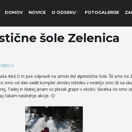
DOMOV
NOVICE
O ODSEKU
FOTOGALERIJE
ZA
stične šole Zelenica
ARJEV: 3
aša Aleš.O in Jure odpravili na zimski del alpinistične šole. Šli smo na 
to smo cel dan vadili komplet zimsko tehniko v nedeljo smo šli na sk
ej, Tadej in Matej Jeram so plezali grape v okolici. Skratka vsi smo z
maj čakam naslednje akcije. 🙂