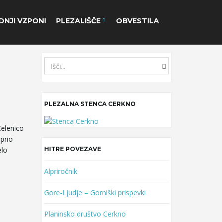
DNJI VZPONI
PLEZALIŠČE
OBVESTILA
S
e
a
r
PLEZALNA STENCA CERKNO
c
h
k
Zelenico
e
upno
y
elo
HITRE POVEZAVE
w
o
Alpriročnik
r
Gore-Ljudje – Gorniški prispevki
d
Planinsko društvo Cerkno