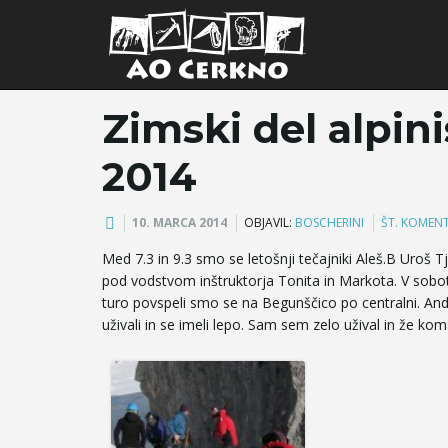
Zimski del alpini
2014
10. MARCA 2014
OBJAVIL:
BOSCHERINI
ŠT. KOMENT
Med 7.3 in 9.3 smo se letošnji tečajniki Aleš.B Uroš Tj
pod vodstvom inštruktorja Tonita in Markota. V sobo
turo povspeli smo se na Begunščico po centralni. Andr
uživali in se imeli lepo. Sam sem zelo užival in že ko