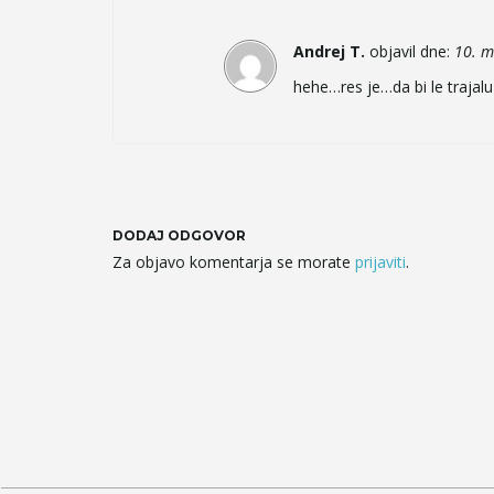
Andrej T.
objavil dne:
10. m
hehe…res je…da bi le trajalu 
DODAJ ODGOVOR
Za objavo komentarja se morate
prijaviti
.