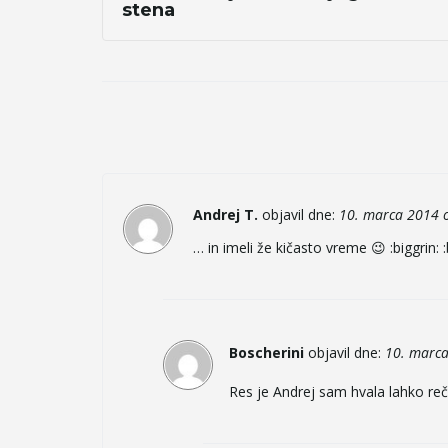
stena
Andrej T.
objavil dne:
10. marca 2014 
… in imeli že kičasto vreme 😉 :biggrin: :b
Boscherini
objavil dne:
10. marca
Res je Andrej sam hvala lahko re