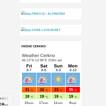
FRIKO.SI – ALPINIZEM
GORE-LJUDJE.NET
VREME CERKNO
REJ
ca…