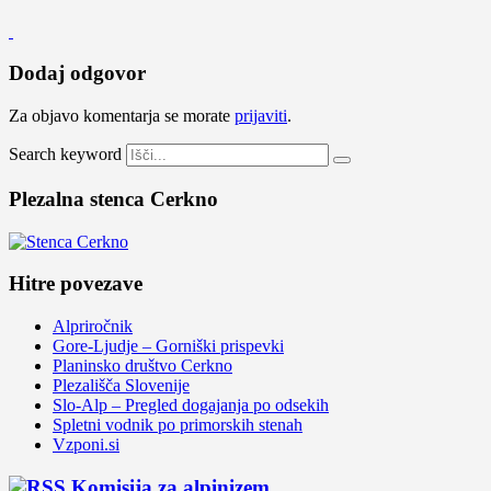
Dodaj odgovor
Za objavo komentarja se morate
prijaviti
.
Search keyword
Plezalna stenca Cerkno
Hitre povezave
Alpriročnik
Gore-Ljudje – Gorniški prispevki
Planinsko društvo Cerkno
Plezališča Slovenije
Slo-Alp – Pregled dogajanja po odsekih
Spletni vodnik po primorskih stenah
Vzponi.si
Komisija za alpinizem