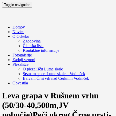
Toggle navigation
Domov
Novice
O Odseku
Zgodovina
Članska lista
Kontaktne informacije
Fotogalerije
Zadnji vzponi
Plezališče
O plezališču
Lutne skale
Seznam smeri
Lutne skale – Vodniček
Balvani Črni vrh nad Cerknim
Vodniček
Obvestila
Leva grapa v Rušnem vrhu
(50/30-40,500m,JV
pobočje)Peči okrog Črne prsti-