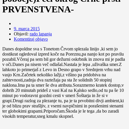
PRVENSTVENA-
9. marca 2015
Objavil:
rado lapanja
Komentiraj objavo
Danes dopoldne sva s Tonetom Črvom splezala linijo ,ki sem jo
dostikrat ogledoval izpred koče na Poreznu,pa nanjo kot po pravilu
pozabil.Včeraj pa sem bil gor dežurni oskrbnik in znova mi je padla
v oči.Danes pa nisem več odlašal.Nastala je lepa ,uživaška smer.Z
lahkoto jo primerjaš z Levo in Desno grapo v Srednjem vrhu nad
vasjo Krn.Začetek nekoliko lažji,z višino pa pridobiva na
zahtevnosti,zadnja dva raztežaja pa sta že solidnih 50 stopinj
naklona.Ima pa ta smer še dva atributa.Sorazmerno kratek dostop,v
dobrih 20 minutah prideš z vasi Kal na Kalsko sedlo,od tu pa še 10
minut po vodoravni gozdni cesti v smeri Šoštarja in že si v
grapi.Drugi razlog za plezanje tu, pa je ta prvobitni divji ambient,ki
je od blizu prav strašljiv, z vsemi navpičnimi in porašenimi stenami
ter globokimi grapami.Priporočam.Škoda je le tega ,da bo zaradi
visokih temperatur,sneg kmalu skopnel.