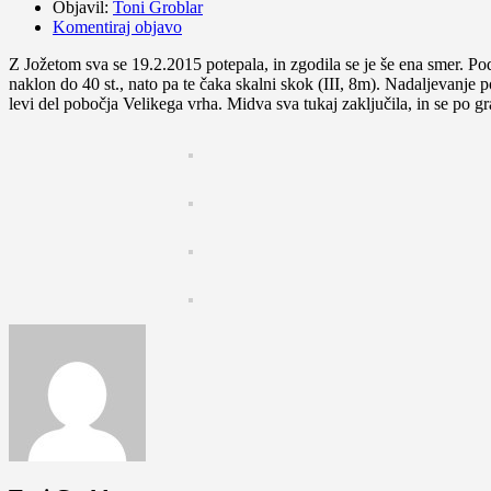
Objavil:
Toni Groblar
Komentiraj objavo
Z Jožetom sva se 19.2.2015 potepala, in zgodila se je še ena smer. Po
naklon do 40 st., nato pa te čaka skalni skok (III, 8m). Nadaljevanje p
levi del pobočja Velikega vrha. Midva sva tukaj zaključila, in se po gr