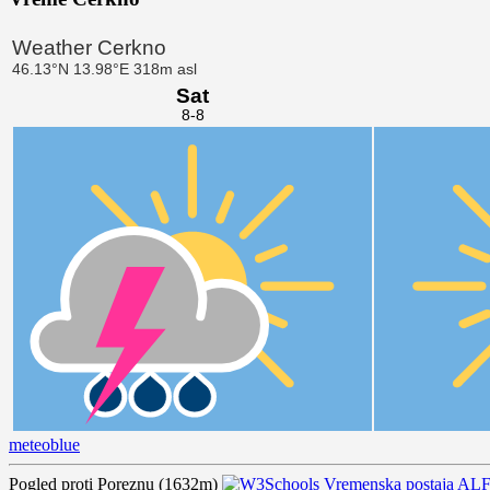
meteoblue
Pogled proti Poreznu (1632m)
Vremenska postaja AL