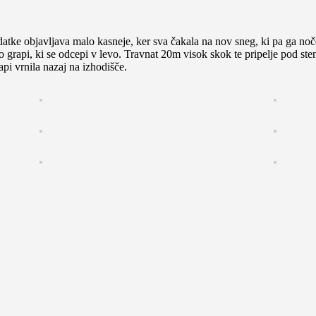
datke objavljava malo kasneje, ker sva čakala na nov sneg, ki pa ga noč
o grapi, ki se odcepi v levo. Travnat 20m visok skok te pripelje pod ste
api vrnila nazaj na izhodišče.