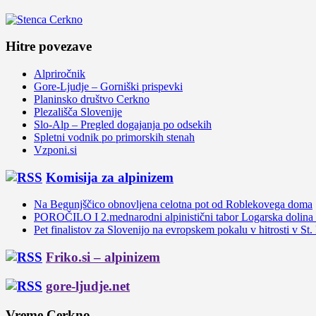
Hitre povezave
Alpriročnik
Gore-Ljudje – Gorniški prispevki
Planinsko društvo Cerkno
Plezališča Slovenije
Slo-Alp – Pregled dogajanja po odsekih
Spletni vodnik po primorskih stenah
Vzponi.si
Komisija za alpinizem
Na Begunjščico obnovljena celotna pot od Roblekovega doma
POROČILO I 2.mednarodni alpinistični tabor Logarska dolina
Pet finalistov za Slovenijo na evropskem pokalu v hitrosti v St.
Friko.si – alpinizem
gore-ljudje.net
Vreme Cerkno