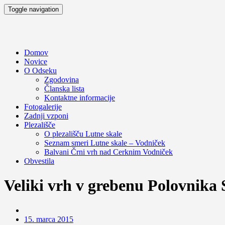
Toggle navigation
Domov
Novice
O Odseku
Zgodovina
Članska lista
Kontaktne informacije
Fotogalerije
Zadnji vzponi
Plezališče
O plezališču
Lutne skale
Seznam smeri
Lutne skale – Vodniček
Balvani Črni vrh nad Cerknim
Vodniček
Obvestila
Veliki vrh v grebenu Polovnika 
15. marca 2015