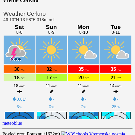
Vreme Cerkno
meteoblue
Pogled proti Poreznu (1632m)
Vremenska postaja