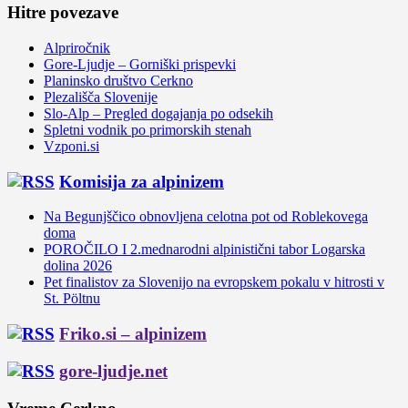
Hitre povezave
Alpriročnik
Gore-Ljudje – Gorniški prispevki
Planinsko društvo Cerkno
Plezališča Slovenije
Slo-Alp – Pregled dogajanja po odsekih
Spletni vodnik po primorskih stenah
Vzponi.si
Komisija za alpinizem
Na Begunjščico obnovljena celotna pot od Roblekovega
doma
POROČILO I 2.mednarodni alpinistični tabor Logarska
dolina 2026
Pet finalistov za Slovenijo na evropskem pokalu v hitrosti v
St. Pöltnu
Friko.si – alpinizem
gore-ljudje.net