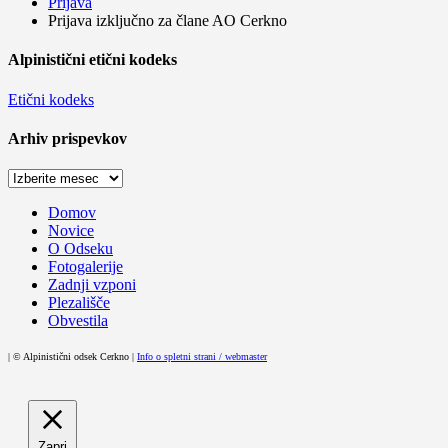
Prijava
Prijava izključno za člane AO Cerkno
Alpinistični etični kodeks
Etični kodeks
Arhiv prispevkov
Arhiv
prispevkov
Domov
Novice
O Odseku
Fotogalerije
Zadnji vzponi
Plezališče
Obvestila
| © Alpinistični odsek Cerkno |
Info o spletni strani / webmaster
Zapri