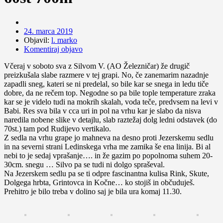
24. marca 2019
Objavil:
l. marko
Komentiraj objavo
Včeraj v soboto sva z Silvom V. (AO Železničar) že drugič
preizkušala slabe razmere v tej grapi. No, če zanemarim nazadnje
zapadli sneg, kateri se ni predelal, so bile kar se snega in ledu tiče
dobre, da ne rečem top. Negodne so pa bile tople temperature zraka
kar se je videlo tudi na mokrih skalah, voda teče, predvsem na levi v
Babi. Res sva bila v cca uri in pol na vrhu kar je slabo da nisva
naredila nobene slike v detajlu, slab raztežaj dolg ledni odstavek (do
70st.) tam pod Rudijevo vertikalo.
Z sedla na vrhu grape jo mahneva na desno proti Jezerskemu sedlu
in na severni strani Ledinskega vrha me zamika še ena linija. Bi al
nebi to je sedaj vprašanje…. in že gazim po popolnoma suhem 20-
30cm. snegu … Silvo pa se tudi ni dolgo spraševal.
Na Jezerskem sedlu pa se ti odpre fascinantna kulisa Rink, Skute,
Dolgega hrbta, Grintovca in Kočne… ko stojiš in občuduješ.
Prehitro je bilo treba v dolino saj je bila ura komaj 11.30.