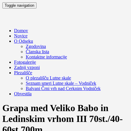
Toggle navigation
Domov
Novice
O Odseku
Zgodovina
Članska lista
Kontaktne informacije
Fotogalerije
Zadnji vzponi
Plezališče
O plezališču
Lutne skale
Seznam smeri
Lutne skale – Vodniček
Balvani Črni vrh nad Cerknim
Vodniček
Obvestila
Grapa med Veliko Babo in
Ledinskim vrhom III 70st./40-
60st 700m