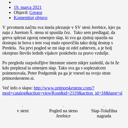
19. marca 2021
Objavil:
Gregor
Komentiraj objavo
V prvotnem načrtu sva imela plezanje v SV steni Jerebice, kjer pa
naju z Juretom Š. stena ni spustila čez. Tako sem predlagal, da
greva splezat zgoraj omenjen slap, ki sva ga zjutraj opazila na
dostopu in bova s tem vsaj malo opravičila tako dolg dostop s
Predela. Na prvi pogled se mi slap ni zdel zahteven, a je bolj
okrnjeno število lednih vijakov poskrbelo za pravo vzdušje.
Po pregledu razpoložljive literature nisem nikjer zasledil, da bi že
kdo preplezal ta omenjen slap. Tako sva ga s soplezalcem
poimenovala, Peter Podgornik pa ga je vnesel na svojo stran
primorskestene.si.
Več info o slapu:
http://www.primorskestene.com/?
mod=catalog&action=viewRout&id=2119&action_id=18&lang=sl
v steni
Pogled na steno
Slap-Tolažilna
Jerebice
nagrada