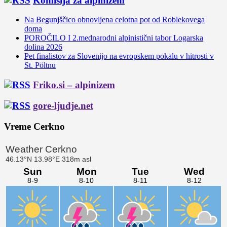
Komisija za alpinizem
Na Begunjščico obnovljena celotna pot od Roblekovega
doma
POROČILO I 2.mednarodni alpinistični tabor Logarska
dolina 2026
Pet finalistov za Slovenijo na evropskem pokalu v hitrosti v
St. Pöltnu
Friko.si – alpinizem
gore-ljudje.net
Vreme Cerkno