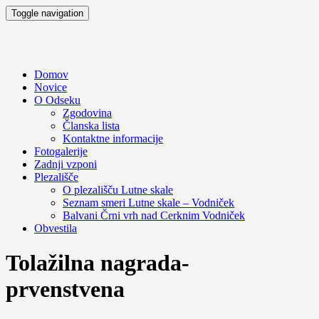
Toggle navigation
Domov
Novice
O Odseku
Zgodovina
Članska lista
Kontaktne informacije
Fotogalerije
Zadnji vzponi
Plezališče
O plezališču
Lutne skale
Seznam smeri
Lutne skale – Vodniček
Balvani Črni vrh nad Cerknim
Vodniček
Obvestila
Tolažilna nagrada-
prvenstvena