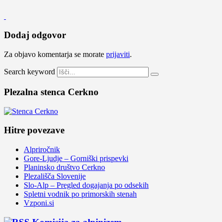
Dodaj odgovor
Za objavo komentarja se morate
prijaviti
.
Search keyword
Plezalna stenca Cerkno
Hitre povezave
Alpriročnik
Gore-Ljudje – Gorniški prispevki
Planinsko društvo Cerkno
Plezališča Slovenije
Slo-Alp – Pregled dogajanja po odsekih
Spletni vodnik po primorskih stenah
Vzponi.si