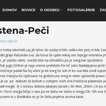
DOMOV
NOVICE
O ODSEKU
FOTOGALERIJE
ZAD
stena-Peči
IRAJ OBJAVO
 treba izkoristit,saj jih letos do sedaj ni bilo veliko.Ker prej ni bilo ča
ški grapi.Računala sva ,da bova še ujela nekaj uric lepega vremena p
 ,je začelo rahlo snežiti.Više na izhodišču pa je sneg kar spodobno
pihat jugo.Očitno je naju vreme prehitelo.Pa nič zato.Nadaljujeva proti
neje padal.Na tej višini je bil sneg že suh in ko sva bila sredi vzpo
a vse manjša.Ko izplezava na greben,sta sneg in veter uprizorila pravo 
di,ki se po dolinah že bohoti s cvetjem vseh vrst.Poiščeva planinsko po
radi megle le s težavo dobiva Jakarjev pesek ( 30-40st ,300m ) in po 
em 10cm snega.Nižje v vasi pa ne duhu ne sluha o snegu.Ob 10h sva ž
em in s štedilnika se je že širila prijetna aroma kave.