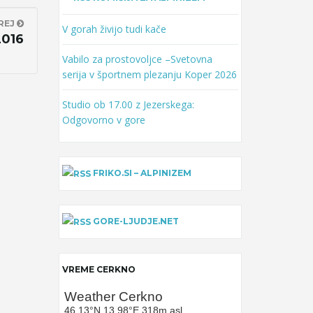
REJ
V gorah živijo tudi kače
2016
Vabilo za prostovoljce –Svetovna
serija v športnem plezanju Koper 2026
Studio ob 17.00 z Jezerskega:
Odgovorno v gore
FRIKO.SI – ALPINIZEM
GORE-LJUDJE.NET
VREME CERKNO