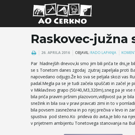
Raskovec-južna 
26. APRILA 2016
OBJAVIL:
RADO LAPANJA
KOMENT
Par hladnejših dnevov,ki smo jim bili priča te dni,je bilo
se s Tonetom danes zgodaj zjutraj zapeljala proti Ba
napovedano odjugo.Že ko sva se peljala skozi vas Rut
padal.Megla pa se je tudi začela spuščati in začel je 
v Miklavževo grapo (50/40,M3,320m),sneg pa je vse moč
bila priča pravim pršnim plazovom,vidljivost pa je bil
snežink in bila sva v pravi pravcati zimi in to v pomla
bila povsem zasnežena in po njej prečiva v levo in za
spustiva pod steno.Ko prideva do avta,je bilo na nj
v prijetnem ambijentu Tonetovega stanovanja na Bukov