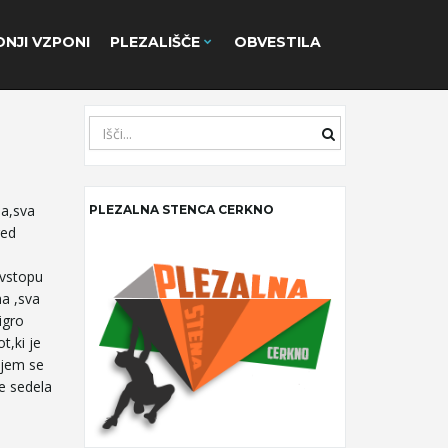
NJI VZPONI
PLEZALIŠČE
OBVESTILA
S
e
a
r
sa,sva
PLEZALNA STENCA CERKNO
c
red
h
k
 vstopu
e
na ,sva
y
igro
w
t,ki je
o
njem se
r
e sedela
d