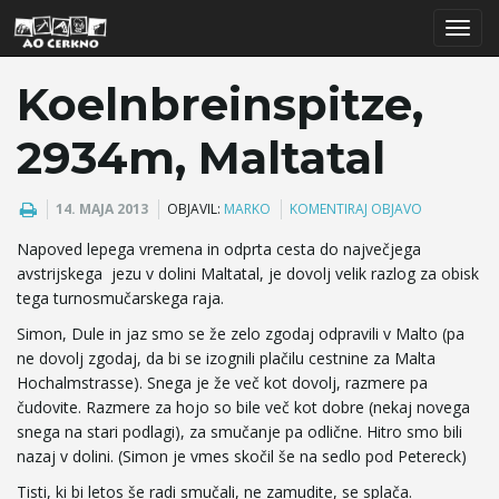
T
Koelnbreinspitze,
2934m, Maltatal
o
14. MAJA 2013
OBJAVIL:
MARKO
KOMENTIRAJ OBJAVO
Napoved lepega vremena in odprta cesta do največjega
g
avstrijskega jezu v dolini Maltatal, je dovolj velik razlog za obisk
tega turnosmučarskega raja.
Simon, Dule in jaz smo se že zelo zgodaj odpravili v Malto (pa
g
ne dovolj zgodaj, da bi se izognili plačilu cestnine za Malta
Hochalmstrasse). Snega je že več kot dovolj, razmere pa
čudovite. Razmere za hojo so bile več kot dobre (nekaj novega
snega na stari podlagi), za smučanje pa odlične. Hitro smo bili
l
nazaj v dolini. (Simon je vmes skočil še na sedlo pod Petereck)
Tisti, ki bi letos še radi smučali, ne zamudite, se splača.