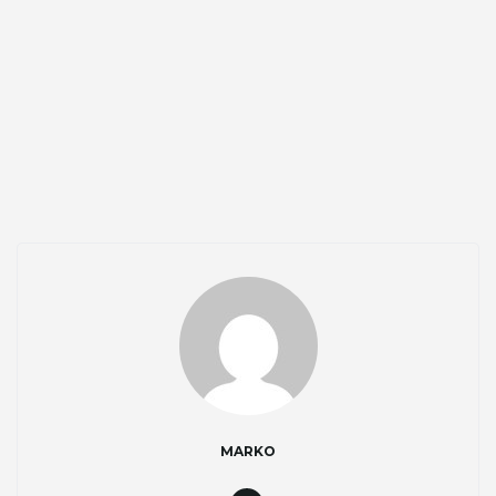
g
a
t
i
o
MARKO
n