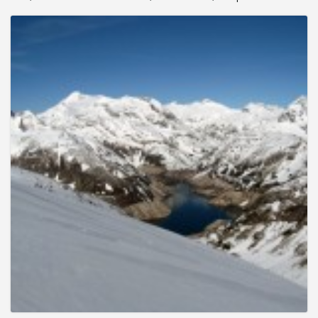
e
n
a
v
i