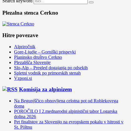
Search keyword
Plezalna stenca Cerkno
Hitre povezave
Alpriročnik
Gore-Ljudje – Gorniški prispevki
Planinsko društvo Cerkno
Plezališča Slovenije
Slo-Alp – Pregled dogajanja po odsekih
Spletni vodnik po primorskih stenah
Vzponi.si
Komisija za alpinizem
Na Begunjščico obnovljena celotna pot od Roblekovega
doma
POROČILO I 2.mednarodni alpinistični tabor Logarska
dolina 2026
Pet finalistov za Slovenijo na evropskem pokalu v hitrosti v
St. Pöltnu