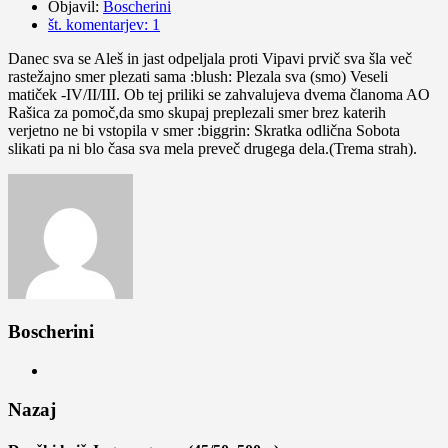
Objavil:
Boscherini
št. komentarjev: 1
Danec sva se Aleš in jast odpeljala proti Vipavi prvič sva šla več
rastežajno smer plezati sama :blush: Plezala sva (smo) Veseli
matiček -IV/II/III. Ob tej priliki se zahvalujeva dvema članoma AO
Rašica za pomoč,da smo skupaj preplezali smer brez katerih
verjetno ne bi vstopila v smer :biggrin: Skratka odlična Sobota
slikati pa ni blo časa sva mela preveč drugega dela.(Trema strah).
Boscherini
Nazaj