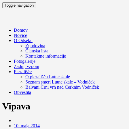
Toggle navigation
Domov
Novice
O Odseku
Zgodovina
Članska lista
Kontaktne informacije
Fotogalerije
Zadnji vzponi
Plezališče
O plezališču
Lutne skale
Seznam smeri
Lutne skale – Vodniček
Balvani Črni vrh nad Cerknim
Vodniček
Obvestila
Vipava
10. maja 2014