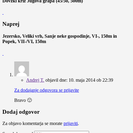
Dovžki križ Jugova grapa (45/50, 500m)
Naprej
Jezersko, Veliki vrh, Sanje neke gospodinje, VI-, 150m in
Popek, VII-/VI, 150m
Andrej T.
objavil dne:
10. maja 2014 ob 22:39
Za dodajanje odgovora se prijavite
Bravo 🙂
Dodaj odgovor
Za objavo komentarja se morate
prijaviti
.