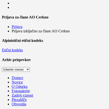
Prijava za člane AO Cerkno
Prijava
Prijava izključno za člane AO Cerkno
Alpinistični etični kodeks
Etični kodeks
Arhiv prispevkov
Arhiv
prispevkov
Domov
Novice
O Odseku
Fotogalerije
Zadnji vzponi
Plezališče
Obvestila