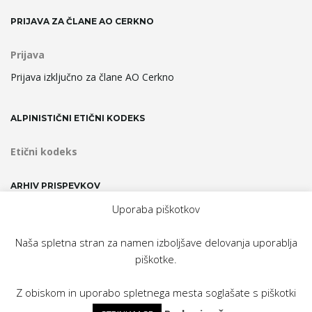
PRIJAVA ZA ČLANE AO CERKNO
Prijava
Prijava izključno za člane AO Cerkno
ALPINISTIČNI ETIČNI KODEKS
Etični kodeks
ARHIV PRISPEVKOV
Uporaba piškotkov
Arhiv
prispevkov
Naša spletna stran za namen izboljšave delovanja uporablja
piškotke.
Domov
Novice
O Odseku
Fotogalerije
Zadnji vzponi
Plezališče
Obvestila
Z obiskom in uporabo spletnega mesta soglašate s piškotki
| © Alpinistični odsek Cerkno |
Info o spletni strani / webmaster