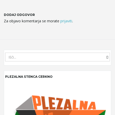
DODAJ ODGOVOR
Za objavo komentarja se morate
prijaviti
.
S
e
a
r
PLEZALNA STENCA CERKNO
c
h
k
e
y
w
o