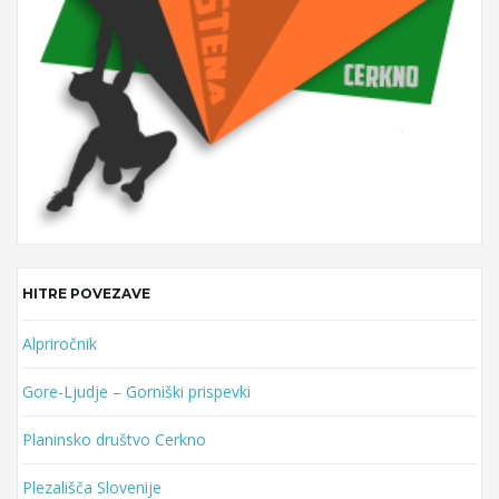
r
d
HITRE POVEZAVE
Alpriročnik
Gore-Ljudje – Gorniški prispevki
Planinsko društvo Cerkno
Plezališča Slovenije