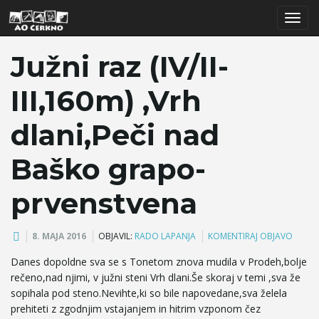
T
Južni raz (IV/II-
III,160m) ,Vrh
o
dlani,Peči nad
Baško grapo-
g
prvenstvena
g
8. MAJA 2016
OBJAVIL:
RADO LAPANJA
KOMENTIRAJ OBJAVO
Danes dopoldne sva se s Tonetom znova mudila v Prodeh,bolje
rečeno,nad njimi, v južni steni Vrh dlani.Še skoraj v temi ,sva že
l
sopihala pod steno.Nevihte,ki so bile napovedane,sva želela
prehiteti z zgodnjim vstajanjem in hitrim vzponom čez