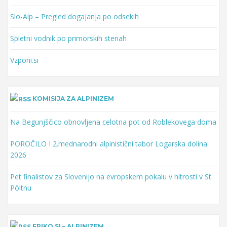
Slo-Alp – Pregled dogajanja po odsekih
Spletni vodnik po primorskih stenah
Vzponi.si
KOMISIJA ZA ALPINIZEM
Na Begunjščico obnovljena celotna pot od Roblekovega doma
POROČILO I 2.mednarodni alpinistični tabor Logarska dolina
2026
Pet finalistov za Slovenijo na evropskem pokalu v hitrosti v St.
Pöltnu
FRIKO.SI – ALPINIZEM