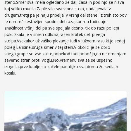
steno.Smer sva imela ogledano že dalj časa in pod njo se nisva
kaj veliko mudila.Zaplezala sva v prvi stolp, nadaljevala v
e
drugem,tretji pa je naju pripeljal v vršnji del stene .Iz treh stolpov
je namreč sestavljen spodnji del raza,kar mu tudi daje
značilnost,vršnji del pa sva speljala desno tik ob razu po lepi
poki. Skala je v smeri odlična,razen kratek del prvega
n
stolpa.Vsekakor uživaško plezanje tudi v Južnem razu,ki je sedaj
poleg Larisine,druga smer v tej steni.V okolici je še obilo
snega,grape so vse zalite,ponekod tudi pobočja,da ne omenjam
severno stran proti Voglu.No,vremenu sva se se uspešno
a
izognila,prve kaplje so začele padati,ko sva doma že sedla h
kosilu.
v
i