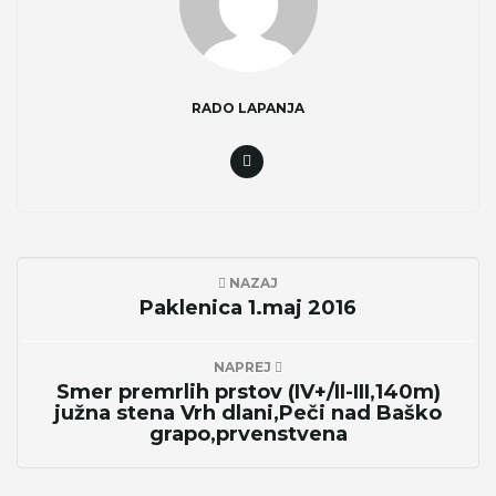
RADO LAPANJA
NAZAJ
Paklenica 1.maj 2016
NAPREJ
Smer premrlih prstov (IV+/II-III,140m)
južna stena Vrh dlani,Peči nad Baško
grapo,prvenstvena