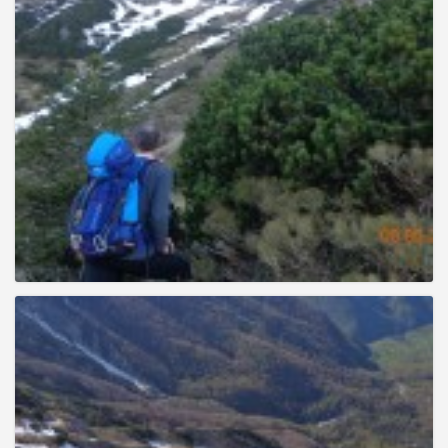
g
a
t
i
o
n