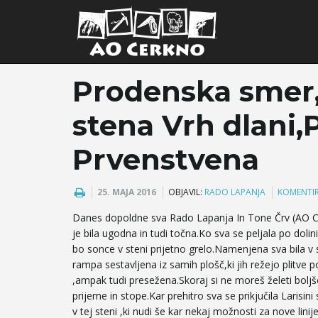
Prodenska smer, 
stena Vrh dlani,
Prvenstvena
25. MAJA 2016
OBJAVIL:
RADO LAPANJA
KOMENTIR
Danes dopoldne sva Rado Lapanja In Tone Črv (AO Ce
je bila ugodna in tudi točna.Ko sva se peljala po dolin
bo sonce v steni prijetno grelo.Namenjena sva bila v 
rampa sestavljena iz samih plošč,ki jih režejo plitve p
,ampak tudi presežena.Skoraj si ne moreš želeti boljše 
prijeme in stope.Kar prehitro sva se prikjučila Larisi
v tej steni ,ki nudi še kar nekaj možnosti za nove linije