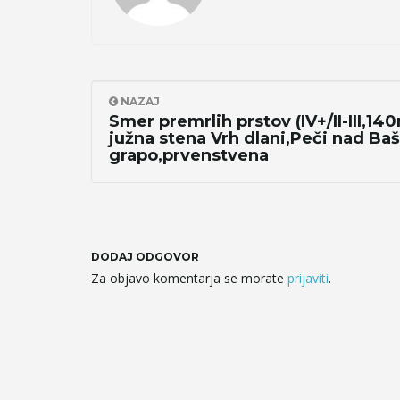
NAZAJ
Smer premrlih prstov (IV+/II-III,14
južna stena Vrh dlani,Peči nad Ba
grapo,prvenstvena
DODAJ ODGOVOR
Za objavo komentarja se morate
prijaviti
.