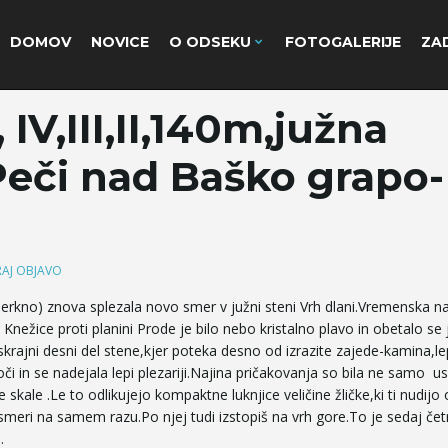
DOMOV
NOVICE
O ODSEKU
FOTOGALERIJE
ZAD
IV,III,II,140m,južna
Peči nad Baško grapo-
AJ OBJAVO
rkno) znova splezala novo smer v južni steni Vrh dlani.Vremenska 
i Knežice proti planini Prode je bilo nebo kristalno plavo in obetalo se 
skrajni desni del stene,kjer poteka desno od izrazite zajede-kamina,l
oči in se nadejala lepi plezariji.Najina pričakovanja so bila ne samo us
skale .Le to odlikujejo kompaktne luknjice veličine žličke,ki ti nudijo 
ni smeri na samem razu.Po njej tudi izstopiš na vrh gore.To je sedaj če
.