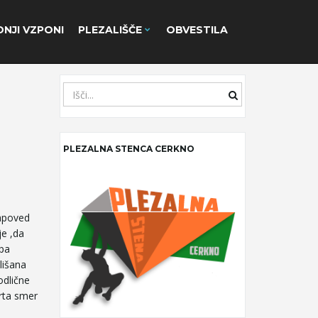
NJI VZPONI
PLEZALIŠČE
OBVESTILA
S
e
a
r
PLEZALNA STENCA CERKNO
c
h
k
e
y
napoved
w
je ,da
o
epa
r
lišana
d
odlične
trta smer