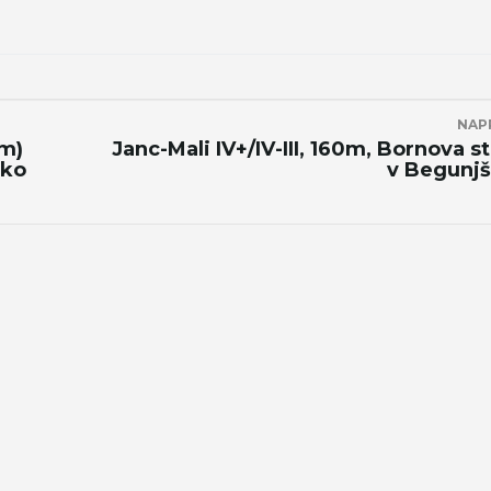
NAP
0m)
Janc-Mali IV+/IV-III, 160m, Bornova s
ško
v Begunjš