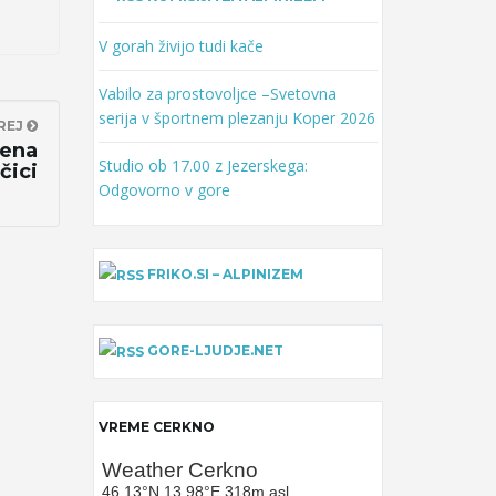
V gorah živijo tudi kače
Vabilo za prostovoljce –Svetovna
serija v športnem plezanju Koper 2026
REJ
tena
Studio ob 17.00 z Jezerskega:
čici
Odgovorno v gore
FRIKO.SI – ALPINIZEM
GORE-LJUDJE.NET
VREME CERKNO