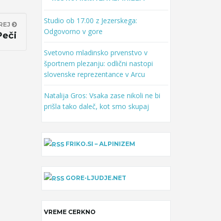
Studio ob 17.00 z Jezerskega:
REJ
Odgovorno v gore
Peči
Svetovno mladinsko prvenstvo v
športnem plezanju: odlični nastopi
slovenske reprezentance v Arcu
Natalija Gros: Vsaka zase nikoli ne bi
prišla tako daleč, kot smo skupaj
FRIKO.SI – ALPINIZEM
GORE-LJUDJE.NET
VREME CERKNO