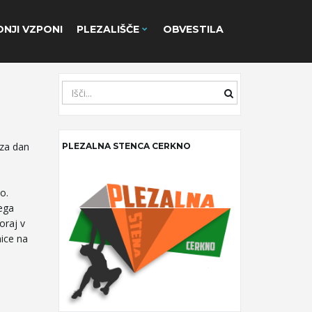
NJI VZPONI
PLEZALIŠČE
OBVESTILA
S
e
a
r
 za dan
PLEZALNA STENCA CERKNO
c
h
k
o.
e
nega
y
oraj v
w
nice na
o
r
d