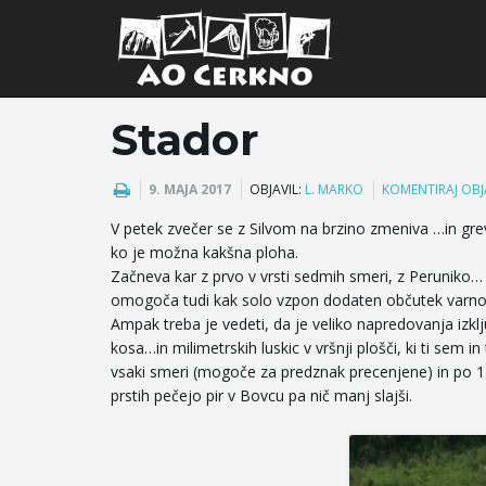
Stador
9. MAJA 2017
OBJAVIL:
L. MARKO
KOMENTIRAJ OB
V petek zvečer se z Silvom na brzino zmeniva …in gr
ko je možna kakšna ploha.
Začneva kar z prvo v vrsti sedmih smeri, z Peruniko
omogoča tudi kak solo vzpon dodaten občutek varnosti
Ampak treba je vedeti, da je veliko napredovanja izklju
kosa…in milimetrskih luskic v vršnji plošči, ki ti sem 
vsaki smeri (mogoče za predznak precenjene) in po 120
prstih pečejo pir v Bovcu pa nič manj slajši.