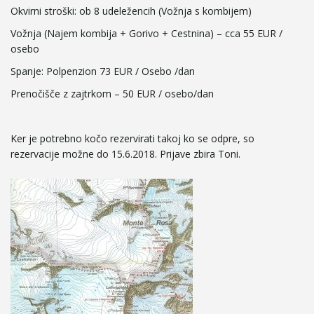
Okvirni stroški: ob 8 udeležencih (Vožnja s kombijem)
e
Vožnja (Najem kombija + Gorivo + Cestnina) – cca 55 EUR /
osebo
Spanje: Polpenzion 73 EUR / Osebo /dan
n
Prenočišče z zajtrkom – 50 EUR / osebo/dan
Ker je potrebno kočo rezervirati takoj ko se odpre, so
a
rezervacije možne do 15.6.2018. Prijave zbira Toni.
v
i