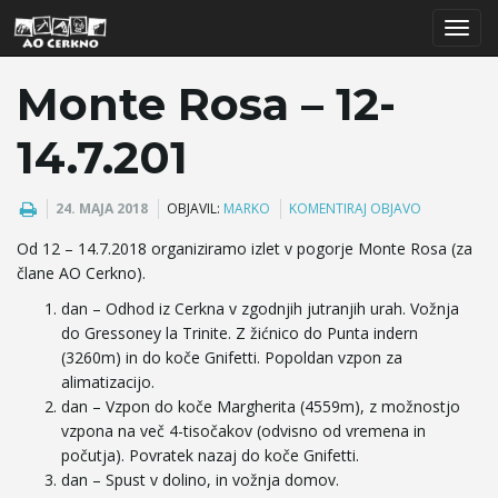
T
Monte Rosa – 12-
14.7.201
o
24. MAJA 2018
OBJAVIL:
MARKO
KOMENTIRAJ OBJAVO
Od 12 – 14.7.2018 organiziramo izlet v pogorje Monte Rosa (za
g
člane AO Cerkno).
dan – Odhod iz Cerkna v zgodnjih jutranjih urah. Vožnja
do Gressoney la Trinite. Z žićnico do Punta indern
g
(3260m) in do koče Gnifetti. Popoldan vzpon za
alimatizacijo.
dan – Vzpon do koče Margherita (4559m), z možnostjo
vzpona na več 4-tisočakov (odvisno od vremena in
l
počutja). Povratek nazaj do koče Gnifetti.
dan – Spust v dolino, in vožnja domov.