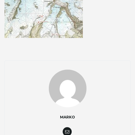
g
a
t
i
o
MARKO
n