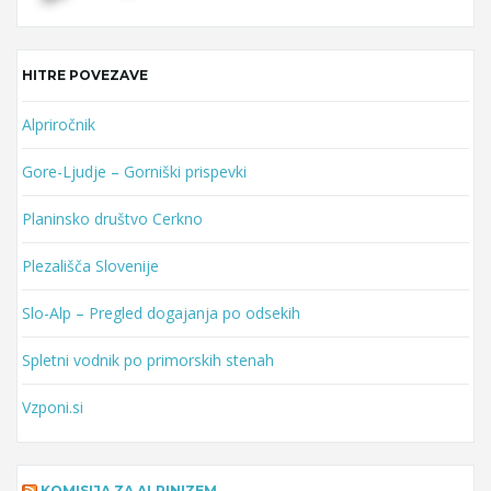
HITRE POVEZAVE
Alpriročnik
Gore-Ljudje – Gorniški prispevki
Planinsko društvo Cerkno
Plezališča Slovenije
Slo-Alp – Pregled dogajanja po odsekih
Spletni vodnik po primorskih stenah
Vzponi.si
KOMISIJA ZA ALPINIZEM