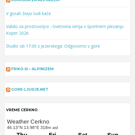
V gorah živijo tudi kače
Vabilo za prostovoljce –Svetovna serija v športnem plezanju
Koper 2026
Studio ob 17.00 z Jezerskega: Odgovorno v gore
FRIKO.SI – ALPINIZEM
GORE-LJUDJE.NET
VREME CERKNO