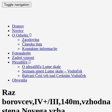
Toggle navigation
Domov
Novice
O Odseku
Zgodovina
Članska lista
Kontaktne informacije
Fotogalerije
Zadnji vzponi
Plezališče
O plezališču
Lutne skale
Seznam smeri
Lutne skale – Vodniček
Balvani Črni vrh nad Cerknim
Vodniček
Obvestila
Raz
borovcev,IV+/III,140m,vzhodna
stena Novega vrha,