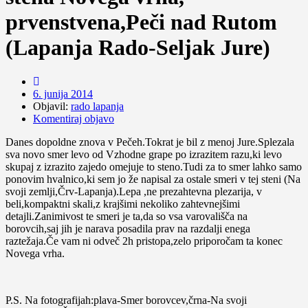
prvenstvena,Peči nad Rutom
(Lapanja Rado-Seljak Jure)
6. junija 2014
Objavil:
rado lapanja
Komentiraj objavo
Danes dopoldne znova v Pečeh.Tokrat je bil z menoj Jure.Splezala
sva novo smer levo od Vzhodne grape po izrazitem razu,ki levo
skupaj z izrazito zajedo omejuje to steno.Tudi za to smer lahko samo
ponovim hvalnico,ki sem jo že napisal za ostale smeri v tej steni (Na
svoji zemlji,Črv-Lapanja).Lepa ,ne prezahtevna plezarija, v
beli,kompaktni skali,z krajšimi nekoliko zahtevnejšimi
detajli.Zanimivost te smeri je ta,da so vsa varovališča na
borovcih,saj jih je narava posadila prav na razdalji enega
raztežaja.Če vam ni odveč 2h pristopa,zelo priporočam ta konec
Novega vrha.
P.S. Na fotografijah:plava-Smer borovcev,črna-Na svoji