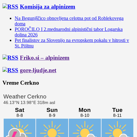
Komisija za alpinizem
Na Begunjščico obnovljena celotna pot od Roblekovega
doma
POROČILO I 2.mednarodni alpinistični tabor Logarska
dolina 2026
Pet finalistov za Slovenijo na evropskem pokalu v hitrosti v
St. Pöltnu
Friko.si – alpinizem
gore-ljudje.net
Vreme Cerkno