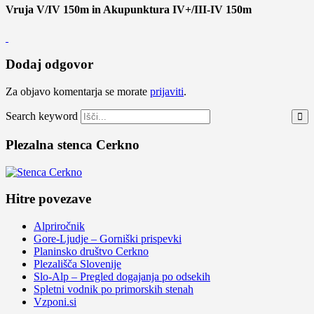
Vruja V/IV 150m in Akupunktura IV+/III-IV 150m
Dodaj odgovor
Za objavo komentarja se morate
prijaviti
.
Search keyword
Plezalna stenca Cerkno
Hitre povezave
Alpriročnik
Gore-Ljudje – Gorniški prispevki
Planinsko društvo Cerkno
Plezališča Slovenije
Slo-Alp – Pregled dogajanja po odsekih
Spletni vodnik po primorskih stenah
Vzponi.si