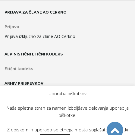
PRIJAVA ZA ČLANE AO CERKNO
Prijava
Prijava izključno za člane AO Cerkno
ALPINISTIČNI ETIČNI KODEKS
Etični kodeks
ARHIV PRISPEVKOV
Uporaba piškotkov
Arhiv
prispevkov
Naša spletna stran za namen izboljšave delovanja uporablja
piškotke.
Domov
Novice
O Odseku
Fotogalerije
Zadnji vzponi
Plezališče
Obvestila
Z obiskom in uporabo spletnega mesta soglašate s piškotki