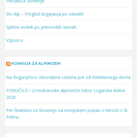
Plezališča Slovenije
Slo-Alp – Pregled dogajanja po odsekih
Spletni vodnik po primorskih stenah
Vzponi.si
KOMISIJA ZA ALPINIZEM
Na Begunjščico obnovljena celotna pot od Roblekovega doma
POROČILO I 2.mednarodni alpinistični tabor Logarska dolina
2026
Pet finalistov za Slovenijo na evropskem pokalu v hitrosti v St.
Pöltnu