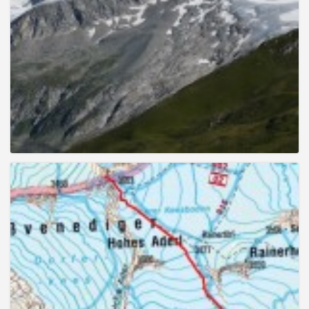
g
a
t
i
o
n