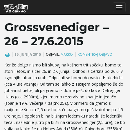
T
Grossvenediger –
26 – 27.6.2015
o
15. JUNIJA 2015
OBJAVIL:
MARKO
KOMENTIRAJ OBJAVO
Ker že dolgo nismo bili skupaj na kašnem tritisočaku, bomo to
g
storili letos, in sicer 26. in 27. Junija. Odhod iz Cerkna bo 26.6. v
zgodnjih jutranjih urah. Odpeljali se bomo do vasice Hinterbichl.
(cca 4 ure vožnje). Od tam se lahko z Taxijem odpeljemo še do
Johannishuette, ali pa gremo iz doline peš, do koče Defregger
g
Haus (cca 2900m), kjer imamo rezervirano spanje in jedačo
(spanje 19 €, večerja + zajtrk 25€). V primeru da gremo s
taxijem je še cca 2,5 ure hoje, če pa gremo peš iz doline pa 4,5
ure hoje. Popoldan bi na bližnjem ledemiku naredili še ledeniški
l
tečaj, naslednje jutro pa bi šli na Grossvenediger (2,5 ure), če bo
volja pa lahko še na Hohes Aderl (3506m), Rainerhorn (3559m)