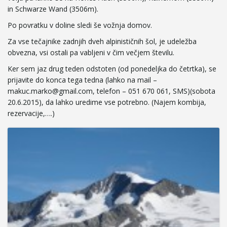
in Schwarze Wand (3506m).
e
Po povratku v doline sledi še vožnja domov.
Za vse tečajnike zadnjih dveh alpinističnih šol, je udeležba
obvezna, vsi ostali pa vabljeni v čim večjem številu.
n
Ker sem jaz drug teden odstoten (od ponedeljka do četrtka), se
prijavite do konca tega tedna (lahko na mail –
makuc.marko@gmail.com, telefon – 051 670 061, SMS)(sobota
20.6.2015), da lahko uredime vse potrebno. (Najem kombija,
a
rezervacije,….)
v
i