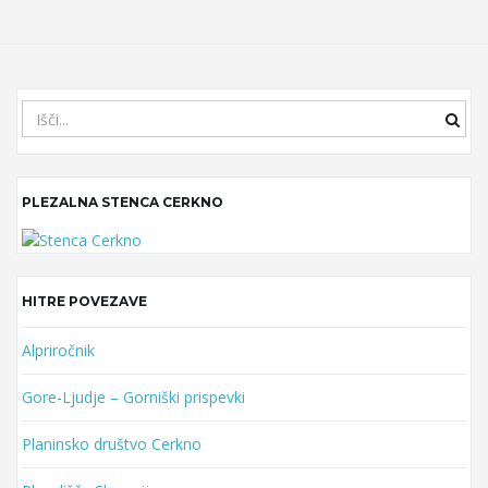
S
e
a
r
PLEZALNA STENCA CERKNO
c
h
k
e
y
HITRE POVEZAVE
w
o
Alpriročnik
r
Gore-Ljudje – Gorniški prispevki
d
Planinsko društvo Cerkno