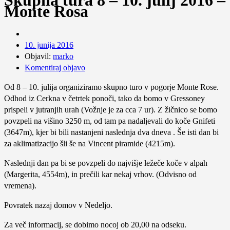
Skupna tura 8 – 10. julij 2016 –
Monte Rosa
10. junija 2016
Objavil:
marko
Komentiraj objavo
Od 8 – 10. julija organiziramo skupno turo v pogorje Monte Rose.
Odhod iz Cerkna v četrtek ponoči, tako da bomo v Gressoney
prispeli v jutranjih urah (Vožnje je za cca 7 ur). Z žičnico se bomo
povzpeli na višino 3250 m, od tam pa nadaljevali do koče Gnifeti
(3647m), kjer bi bili nastanjeni naslednja dva dneva . Še isti dan bi
za aklimatizacijo šli še na Vincent piramide (4215m).
Naslednji dan pa bi se povzpeli do najvišje ležeče koče v alpah
(Margerita, 4554m), in prečili kar nekaj vrhov. (Odvisno od
vremena).
Povratek nazaj domov v Nedeljo.
Za več informacij, se dobimo nocoj ob 20,00 na odseku.