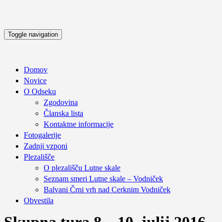
Toggle navigation
Domov
Novice
O Odseku
Zgodovina
Članska lista
Kontaktne informacije
Fotogalerije
Zadnji vzponi
Plezališče
O plezališču
Lutne skale
Seznam smeri
Lutne skale – Vodniček
Balvani Črni vrh nad Cerknim
Vodniček
Obvestila