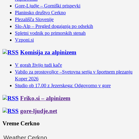
Gore-Ljudje – Gorniški prispevki
Planinsko društvo Cerkno
Plezališča Slovenije
Slo-Alp – Pregled dogajanja po odsekih
Spletni vodnik po primorskih stenah
Vzponi.si
Komisija za alpinizem
V gorah živijo tudi kače
Vabilo za prostovoljce –Svetovna serija v športnem plezanju
Koper 2026
Studio ob 17.00 z Jezerskega: Odgovorno v gore
Friko.si – alpinizem
gore-ljudje.net
Vreme Cerkno