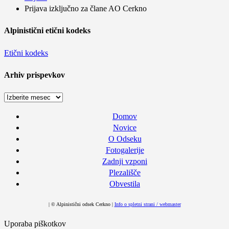
Prijava izključno za člane AO Cerkno
Alpinistični etični kodeks
Etični kodeks
Arhiv prispevkov
Arhiv
prispevkov
Domov
Novice
O Odseku
Fotogalerije
Zadnji vzponi
Plezališče
Obvestila
| © Alpinistični odsek Cerkno |
Info o spletni strani / webmaster
Uporaba piškotkov