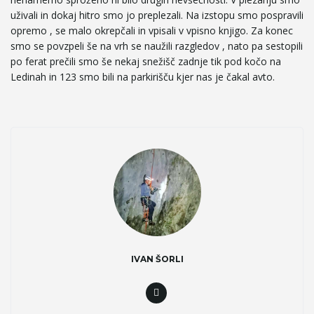
uživali in dokaj hitro smo jo preplezali. Na izstopu smo pospravili
opremo , se malo okrepčali in vpisali v vpisno knjigo. Za konec
smo se povzpeli še na vrh se naužili razgledov , nato pa sestopili
po ferat prečili smo še nekaj snežišč zadnje tik pod kočo na
Ledinah in 123 smo bili na parkirišču kjer nas je čakal avto.
IVAN ŠORLI