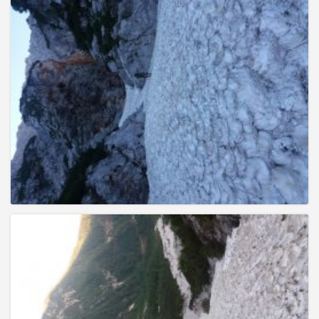
g
a
t
i
o
n