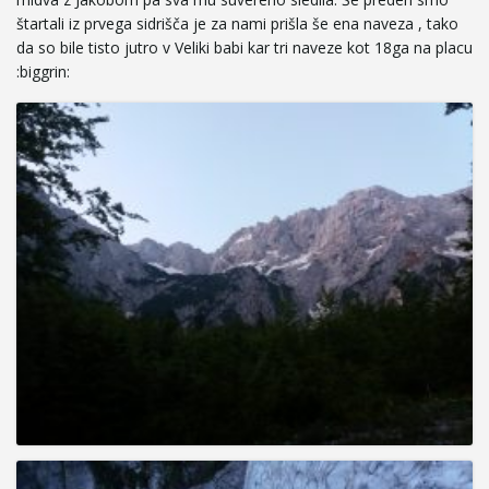
štartali iz prvega sidrišča je za nami prišla še ena naveza , tako
e
da so bile tisto jutro v Veliki babi kar tri naveze kot 18ga na placu
:biggrin:
n
a
v
i