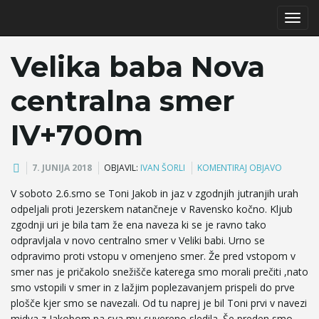
T
Velika baba Nova
centralna smer
o
IV+700m
g
7. JUNIJA 2018
OBJAVIL:
IVAN ŠORLI
KOMENTIRAJ OBJAVO
V soboto 2.6.smo se Toni Jakob in jaz v zgodnjih jutranjih urah
odpeljali proti Jezerskem natančneje v Ravensko kočno. Kljub
g
zgodnji uri je bila tam že ena naveza ki se je ravno tako
odpravljala v novo centralno smer v Veliki babi. Urno se
odpravimo proti vstopu v omenjeno smer. Že pred vstopom v
smer nas je pričakolo snežišče katerega smo morali prečiti ,nato
l
smo vstopili v smer in z lažjim poplezavanjem prispeli do prve
plošče kjer smo se navezali. Od tu naprej je bil Toni prvi v navezi
midva z Jakobom pa sva mu suvereno sledila. Še preden smo