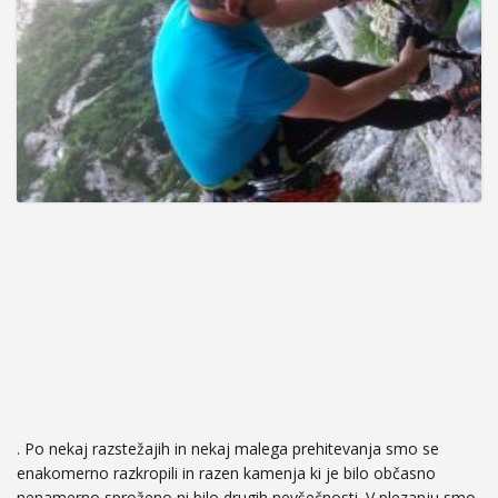
. Po nekaj razstežajih in nekaj malega prehitevanja smo se
enakomerno razkropili in razen kamenja ki je bilo občasno
nenamerno sproženo ni bilo drugih nevšečnosti. V plezanju smo