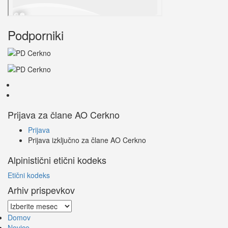
Podporniki
Prijava za člane AO Cerkno
Prijava
Prijava izključno za člane AO Cerkno
Alpinistični etični kodeks
Etični kodeks
Arhiv prispevkov
Arhiv
prispevkov
Domov
Novice