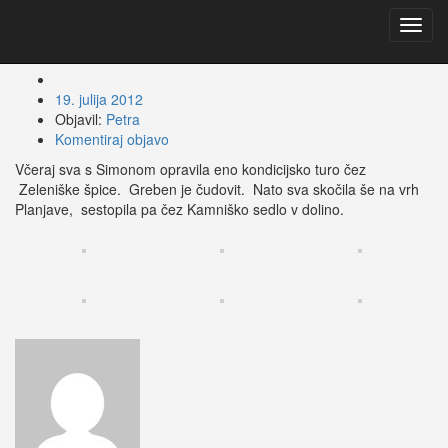
Zeleniške špice
Toggl
navig
19. julija 2012
Objavil:
Petra
Komentiraj objavo
Včeraj sva s Simonom opravila eno kondicijsko turo čez
Zeleniške špice. Greben je čudovit. Nato sva skočila še na vrh
Planjave, sestopila pa čez Kamniško sedlo v dolino.