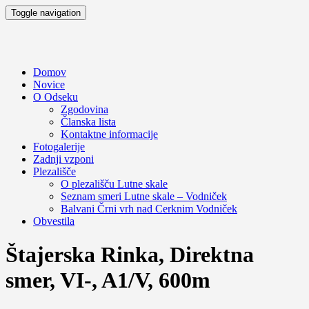
Toggle navigation
Domov
Novice
O Odseku
Zgodovina
Članska lista
Kontaktne informacije
Fotogalerije
Zadnji vzponi
Plezališče
O plezališču
Lutne skale
Seznam smeri
Lutne skale – Vodniček
Balvani Črni vrh nad Cerknim
Vodniček
Obvestila
Štajerska Rinka, Direktna
smer, VI-, A1/V, 600m