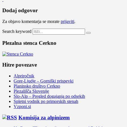
Dodaj odgovor
Za objavo komentarja se morate
prijaviti
.
Search keyword
Plezalna stenca Cerkno
Hitre povezave
Alpriročnik
Gore-Ljudje – Gorniški prispevki
Planinsko društvo Cerkno
Plezališča Slovenije
Slo-Alp – Pregled dogajanja po odsekih
Spletni vodnik po primorskih stenah
Vzponi.si
Komisija za alpinizem