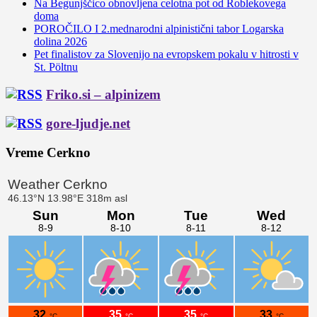
Na Begunjščico obnovljena celotna pot od Roblekovega
doma
POROČILO I 2.mednarodni alpinistični tabor Logarska
dolina 2026
Pet finalistov za Slovenijo na evropskem pokalu v hitrosti v
St. Pöltnu
Friko.si – alpinizem
gore-ljudje.net
Vreme Cerkno