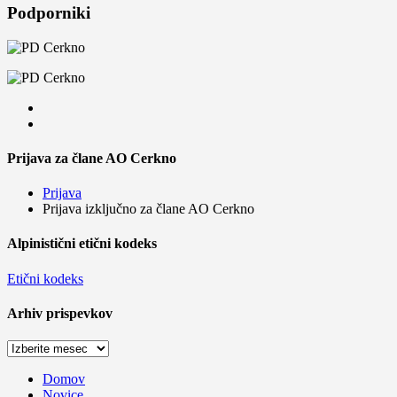
Podporniki
Prijava za člane AO Cerkno
Prijava
Prijava izključno za člane AO Cerkno
Alpinistični etični kodeks
Etični kodeks
Arhiv prispevkov
Arhiv
prispevkov
Domov
Novice