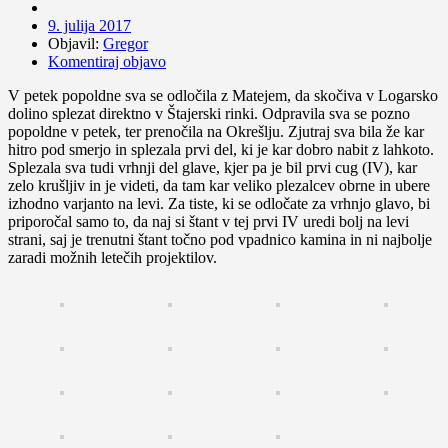
9. julija 2017
Objavil:
Gregor
Komentiraj objavo
V petek popoldne sva se odločila z Matejem, da skočiva v Logarsko
dolino splezat direktno v Štajerski rinki. Odpravila sva se pozno
popoldne v petek, ter prenočila na Okrešlju. Zjutraj sva bila že kar
hitro pod smerjo in splezala prvi del, ki je kar dobro nabit z lahkoto.
Splezala sva tudi vrhnji del glave, kjer pa je bil prvi cug (IV), kar
zelo krušljiv in je videti, da tam kar veliko plezalcev obrne in ubere
izhodno varjanto na levi. Za tiste, ki se odločate za vrhnjo glavo, bi
priporočal samo to, da naj si štant v tej prvi IV uredi bolj na levi
strani, saj je trenutni štant točno pod vpadnico kamina in ni najbolje
zaradi možnih letečih projektilov.