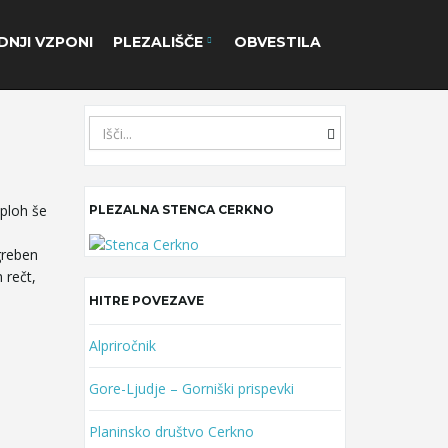
DNJI VZPONI
PLEZALIŠČE
OBVESTILA
S
e
a
r
sploh še
PLEZALNA STENCA CERKNO
c
h
greben
k
 rečt,
e
y
HITRE POVEZAVE
w
o
Alpriročnik
r
Gore-Ljudje – Gorniški prispevki
d
Planinsko društvo Cerkno