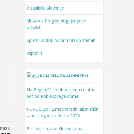
Plezališča Slovenije
Slo-Alp – Pregled dogajanja po
odsekih
Spletni vodnik po primorskih stenah
Vzponi.si
KOMISIJA ZA ALPINIZEM
Na Begunjščico obnovljena celotna
pot od Roblekovega doma
POROČILO I 2.mednarodni alpinistični
tabor Logarska dolina 2026
Pet finalistov za Slovenijo na
REJ