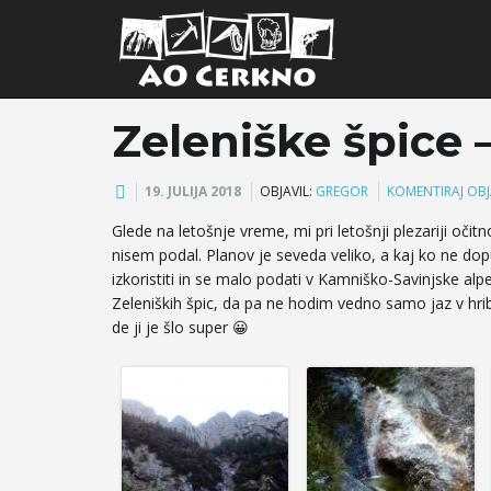
Zeleniške špice 
19. JULIJA 2018
OBJAVIL:
GREGOR
KOMENTIRAJ OB
Glede na letošnje vreme, mi pri letošnji plezariji očit
nisem podal. Planov je seveda veliko, a kaj ko ne dop
izkoristiti in se malo podati v Kamniško-Savinjske alp
Zeleniških špic, da pa ne hodim vedno samo jaz v hri
de ji je šlo super 😀