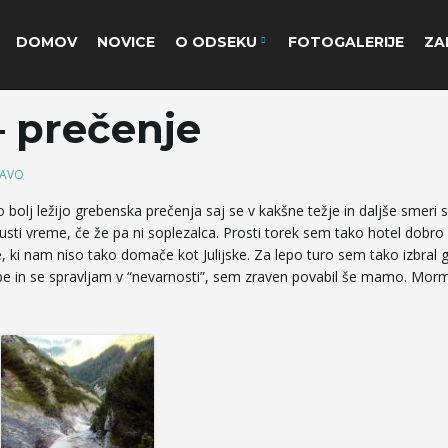
DOMOV
NOVICE
O ODSEKU
FOTOGALERIJE
ZA
– prečenje
JAVO
no bolj ležijo grebenska prečenja saj se v kakšne težje in daljše smeri 
usti vreme, če že pa ni soplezalca. Prosti torek sem tako hotel dobro
e, ki nam niso tako domače kot Julijske. Za lepo turo sem tako izbral 
be in se spravljam v “nevarnosti”, sem zraven povabil še mamo. Morm