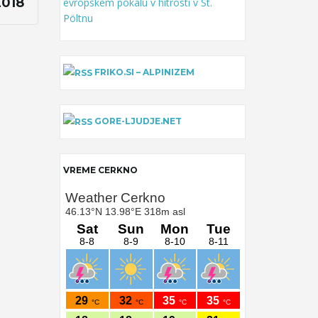
2018
evropskem pokalu v hitrosti v St.
Pöltnu
FRIKO.SI – ALPINIZEM
GORE-LJUDJE.NET
VREME CERKNO