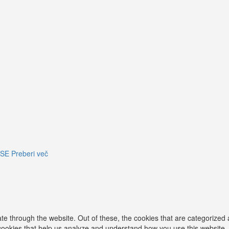
 SE
Preberi več
e through the website. Out of these, the cookies that are categorized 
y cookies that help us analyze and understand how you use this website.