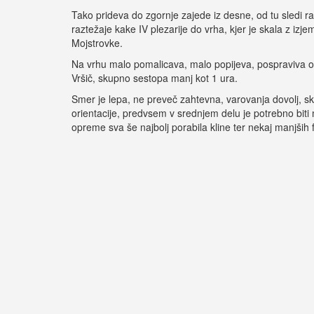
Tako prideva do zgornje zajede iz desne, od tu sledi raz
raztežaje kake IV plezarije do vrha, kjer je skala z iz
Mojstrovke.
Na vrhu malo pomalicava, malo popijeva, pospraviva o
Vršič, skupno sestopa manj kot 1 ura.
Smer je lepa, ne preveč zahtevna, varovanja dovolj, sk
orientacije, predvsem v srednjem delu je potrebno biti 
opreme sva še najbolj porabila kline ter nekaj manjših 