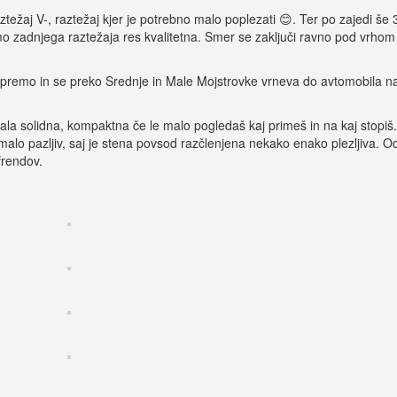
težaj V-, raztežaj kjer je potrebno malo poplezati 😊. Ter po zajedi še 
jemo zadnjega raztežaja res kvalitetna. Smer se zaključi ravno pod vrhom
premo in se preko Srednje in Male Mojstrovke vrneva do avtomobila n
ala solidna, kompaktna če le malo pogledaš kaj primeš in na kaj stopiš
malo pazljiv, saj je stena povsod razčlenjena nekako enako plezljiva. O
frendov.