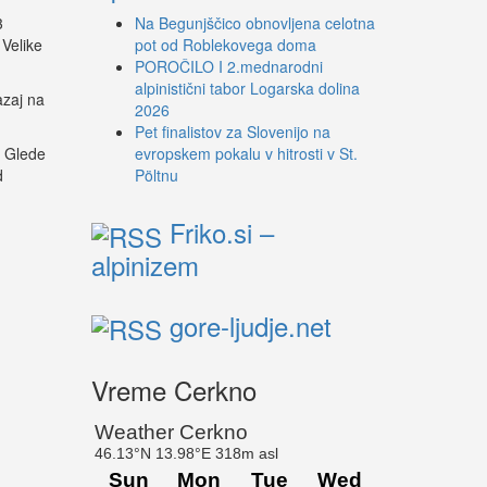
3
Na Begunjščico obnovljena celotna
 Velike
pot od Roblekovega doma
POROČILO I 2.mednarodni
alpinistični tabor Logarska dolina
azaj na
2026
Pet finalistov za Slovenijo na
. Glede
evropskem pokalu v hitrosti v St.
d
Pöltnu
Friko.si –
alpinizem
gore-ljudje.net
Vreme Cerkno