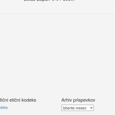
tični etični kodeks
Arhiv prispevkov
Arhiv
odeks
prispevkov