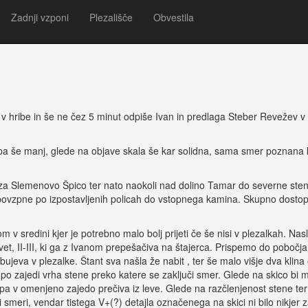
teber Revežev, 500m, V-/IV+
Zadnji vzponi
Plezališče
Obvestila
 v hribe in še ne čez 5 minut odpiše Ivan in predlaga Steber Revežev v 
opa še manj, glede na objave skala še kar solidna, sama smer poznana k
 za Slemenovo Špico ter nato naokoli nad dolino Tamar do severne sten
p povzpne po izpostavljenih policah do vstopnega kamina. Skupno dosto
v sredini kjer je potrebno malo bolj prijeti če še nisi v plezalkah. Nas
t, II-III, ki ga z Ivanom prepešačiva na štajerca. Prispemo do pobočja,
bujeva v plezalke. Štant sva našla že nabit , ter še malo višje dva klina
po zajedi vrha stene preko katere se zaključi smer. Glede na skico bi 
topa v omenjeno zajedo prečiva iz leve. Glede na razčlenjenost stene ter
 smeri, vendar tistega V+(?) detajla označenega na skici ni bilo nikjer za