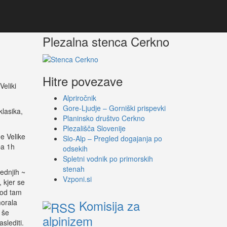
Search
keyword
Plezalna stenca Cerkno
Hitre povezave
Veliki
Alpriročnik
Gore-Ljudje – Gorniški prispevki
lasika,
Planinsko društvo Cerkno
Plezališča Slovenije
e Velike
Slo-Alp – Pregled dogajanja po
pa 1h
odsekih
Spletni vodnik po primorskih
stenah
lednjih ~
Vzponi.si
 kjer se
 od tam
Komisija za
morala
 še
alpinizem
slediti.