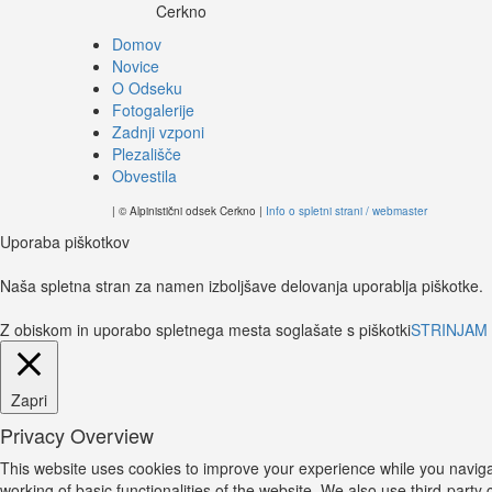
Cerkno
Domov
Novice
O Odseku
Fotogalerije
Zadnji vzponi
Plezališče
Obvestila
| © Alpinistični odsek Cerkno |
Info o spletni strani / webmaster
Uporaba piškotkov
Naša spletna stran za namen izboljšave delovanja uporablja piškotke.
Z obiskom in uporabo spletnega mesta soglašate s piškotki
STRINJAM
Zapri
Privacy Overview
This website uses cookies to improve your experience while you navigat
working of basic functionalities of the website. We also use third-part