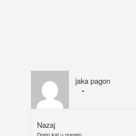
jaka pagon
Nazaj
Drejn kat u marejn