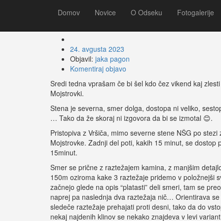
Velika Mojstrovka: S
Domov
Novice
O Odseku
Fotogalerije
24. avgusta 2023
Objavil:
jaka pagon
Komentiraj objavo
Sredi tedna vprašam če bi šel kdo čez vikend kaj zlesti
Mojstrovki.
Stena je severna, smer dolga, dostopa ni veliko, sest
… Tako da že skoraj ni izgovora da bi se izmotal 😊.
Pristopiva z Vršiča, mimo severne stene NŠG po stezi
Mojstrovke. Zadnji del poti, kakih 15 minut, se dosto
15minut.
Smer se prične z raztežajem kamina, z manjšim detajlom 
150m oziroma kake 3 raztežaje pridemo v položnejši sve
začnejo glede na opis “platasti” deli smeri, tam se preo
naprej pa naslednja dva raztežaja nič… Orientirava se 
sledeče raztežaje prehajati proti desni, tako da do vs
nekaj najdenih klinov se nekako znajdeva v levi varianti