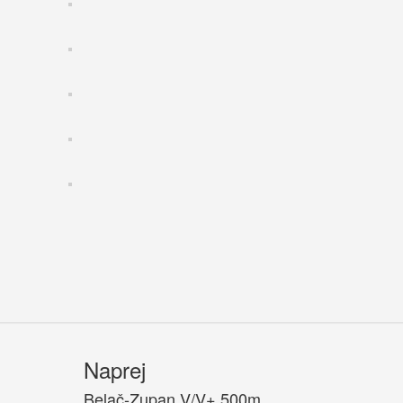
Naprej
Belač-Zupan V/V+ 500m