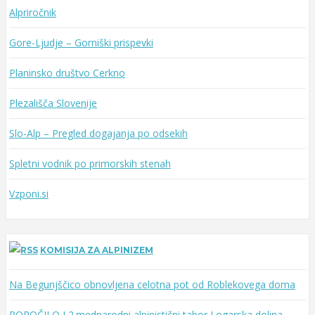
w
Alpriročnik
o
Gore-Ljudje – Gorniški prispevki
r
d
Planinsko društvo Cerkno
Plezališča Slovenije
Slo-Alp – Pregled dogajanja po odsekih
Spletni vodnik po primorskih stenah
Vzponi.si
KOMISIJA ZA ALPINIZEM
Na Begunjščico obnovljena celotna pot od Roblekovega doma
POROČILO I 2.mednarodni alpinistični tabor Logarska dolina