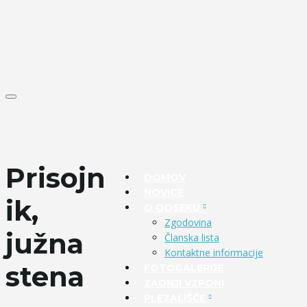
T
o
g
g
l
e
n
Prisojn
a
DOMOV
v
NOVICE
i
ik,
g
O ODSEKU
a
Zgodovina
t
južna
i
Članska lista
o
Kontaktne informacije
n
stena
FOTOGALERIJE
ZADNJI VZPONI
PLEZALIŠČE