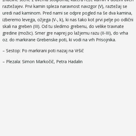
raztežajev. Prvi kamin spleza naravnost navzgor (V), raztežaj se
uredi nad kaminom. Pred nami se odpre pogled na še dva kamina,
izberemo levega, ožjega (V-, k), ki nas tako kot prvi pelje po odlični
skali na greben (III). Od tu sledimo grebenu, do velike travnate
gredine (možic). Smer gre naprej po lažjemu razu (II-III), do vrha
oz. do markirane Grebenske poti, ki vodi na vrh Prisojnika.
– Sestop: Po markirani poti nazaj na Vršič
– Plezala: Simon Markočič, Petra Hadalin