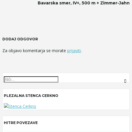
Bavarska smer, IV+, 500 m + Zimmer-Jahn
DODAJ ODGOVOR
Za objavo komentarja se morate
prijaviti
.
S
e
a
PLEZALNA STENCA CERKNO
r
c
h
k
HITRE POVEZAVE
e
y