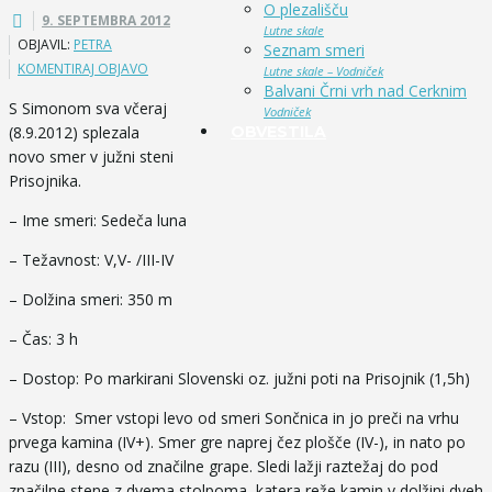
O plezališču
9. SEPTEMBRA 2012
Lutne skale
OBJAVIL:
PETRA
Seznam smeri
KOMENTIRAJ OBJAVO
Lutne skale – Vodniček
Balvani Črni vrh nad Cerknim
S Simonom sva včeraj
Vodniček
(8.9.2012) splezala
OBVESTILA
novo smer v južni steni
Prisojnika.
– Ime smeri: Sedeča luna
– Težavnost: V,V- /III-IV
– Dolžina smeri: 350 m
– Čas: 3 h
– Dostop: Po markirani Slovenski oz. južni poti na Prisojnik (1,5h)
– Vstop: Smer vstopi levo od smeri Sončnica in jo preči na vrhu
prvega kamina (IV+). Smer gre naprej čez plošče (IV-), in nato po
razu (III), desno od značilne grape. Sledi lažji raztežaj do pod
značilne stene z dvema stolpoma, katera reže kamin v dolžini dveh