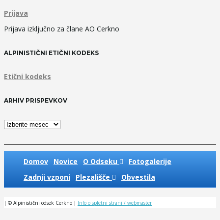
Prijava
Prijava izključno za člane AO Cerkno
ALPINISTIČNI ETIČNI KODEKS
Etični kodeks
ARHIV PRISPEVKOV
Arhiv
prispevkov
Domov
Novice
O Odseku
Fotogalerije
Zadnji vzponi
Plezališče
Obvestila
| © Alpinistični odsek Cerkno |
Info o spletni strani / webmaster