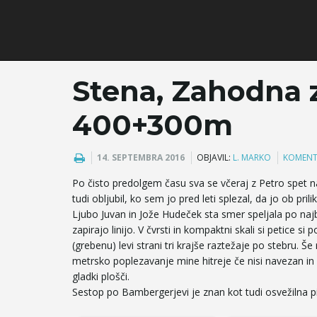
Stena, Zahodna 
400+300m
14. SEPTEMBRA 2016
OBJAVIL:
L. MARKO
KOMENT
Po čisto predolgem času sva se včeraj z Petro spet nav
tudi obljubil, ko sem jo pred leti splezal, da jo ob pril
Ljubo Juvan in Jože Hudeček sta smer speljala po najbr
zapirajo linijo. V čvrsti in kompaktni skali si petice s
(grebenu) levi strani tri krajše raztežaje po stebru. Š
metrsko poplezavanje mine hitreje če nisi navezan in 
gladki plošči.
Sestop po Bambergerjevi je znan kot tudi osvežilna p