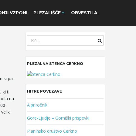
NJI VZPONI
PLEZALIŠČE
OBVESTILA
S
e
a
r
PLEZALNA STENCA CERKNO
c
h
k
m si pa
e
y
ki ti
HITRE POVEZAVE
w
omola na
o
Alpriročnik
300-
r
veliki
Gore-Ljudje – Gorniški prispevki
d
Planinsko društvo Cerkno