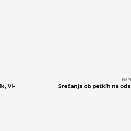
NAP
k, VI-
Srečanja ob petkih na od