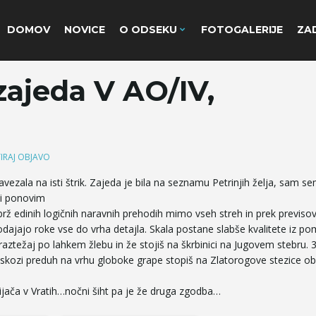
DOMOV
NOVICE
O ODSEKU
FOTOGALERIJE
ZAD
zajeda V AO/IV,
IRAJ OBJAVO
ezala na isti štrik. Zajeda je bila na seznamu Petrinjih želja, sam se
iki ponovim
ž edinih logičnih naravnih prehodih mimo vseh streh in prek previsov, 
i podajajo roke vse do vrha detajla. Skala postane slabše kvalitete iz p
e raztežaj po lahkem žlebu in že stojiš na škrbinici na Jugovem stebru. 
skozi preduh na vrhu globoke grape stopiš na Zlatorogove stezice ob 
ijača v Vratih…nočni šiht pa je že druga zgodba…