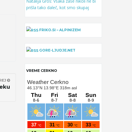
Natalija Gros: Vsaka zase nikoli ne bi
prišla tako daleč, kot smo skupaj
FRIKO.SI – ALPINIZEM
GORE-LJUDJE.NET
VREME CERKNO
REJ
seku