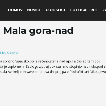
DOMOV
NOVICE
O ODSEKU
FOTOGALERIJE
Z
n Mala gora-nad
IRAJ OBJAVO
 sončno Vipavsko,bolje rečeno,stene nad njo.Ta čas so tam doli
da je toplomer v Zadlogu zjutraj pokazal eno stopinjo nad nulo,pod s
zala Avrikelj in Krvavo smer,dva dni prej pa v Podraški turi Nikolajev