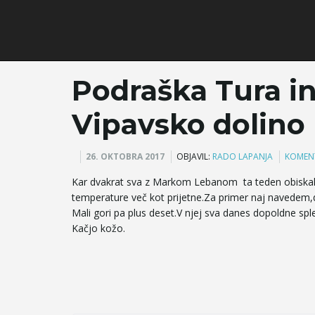
Podraška Tura i
Vipavsko dolino
26. OKTOBRA 2017
OBJAVIL:
RADO LAPANJA
KOMENT
Kar dvakrat sva z Markom Lebanom ta teden obiskala
temperature več kot prijetne.Za primer naj navedem,
Mali gori pa plus deset.V njej sva danes dopoldne sple
Kačjo kožo.