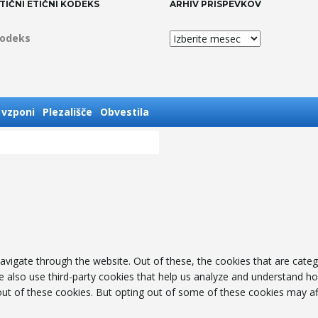
TIČNI ETIČNI KODEKS
ARHIV PRISPEVKOV
Arhiv
kodeks
prispevkov
 vzponi
Plezališče
Obvestila
avigate through the website. Out of these, the cookies that are cate
 We also use third-party cookies that help us analyze and understand h
out of these cookies. But opting out of some of these cookies may af