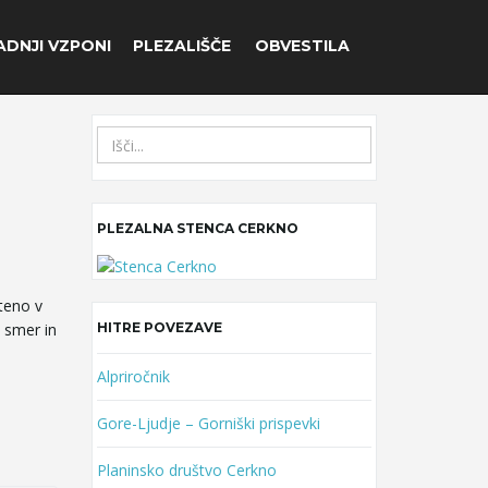
ADNJI VZPONI
PLEZALIŠČE
OBVESTILA
S
e
a
r
PLEZALNA STENCA CERKNO
c
h
k
e
teno v
y
o smer in
HITRE POVEZAVE
w
o
Alpriročnik
r
Gore-Ljudje – Gorniški prispevki
d
Planinsko društvo Cerkno