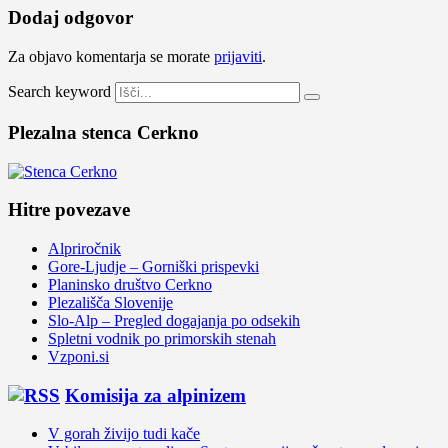
Dodaj odgovor
Za objavo komentarja se morate
prijaviti
.
Search keyword
Plezalna stenca Cerkno
Hitre povezave
Alpriročnik
Gore-Ljudje – Gorniški prispevki
Planinsko društvo Cerkno
Plezališča Slovenije
Slo-Alp – Pregled dogajanja po odsekih
Spletni vodnik po primorskih stenah
Vzponi.si
Komisija za alpinizem
V gorah živijo tudi kače