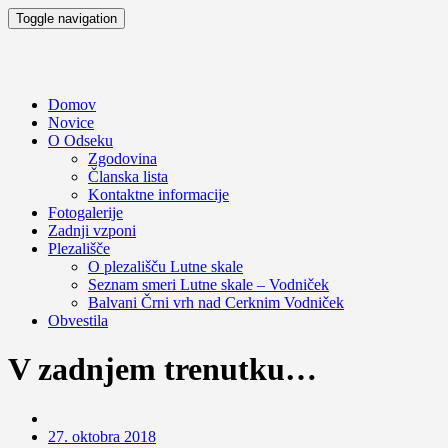
Toggle navigation
Domov
Novice
O Odseku
Zgodovina
Članska lista
Kontaktne informacije
Fotogalerije
Zadnji vzponi
Plezališče
O plezališču
Lutne skale
Seznam smeri
Lutne skale – Vodniček
Balvani Črni vrh nad Cerknim
Vodniček
Obvestila
V zadnjem trenutku…
27. oktobra 2018