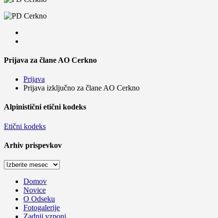
Prijava za člane AO Cerkno
Prijava
Prijava izključno za člane AO Cerkno
Alpinistični etični kodeks
Etični kodeks
Arhiv prispevkov
Arhiv
prispevkov
Domov
Novice
O Odseku
Fotogalerije
Zadnji vzponi