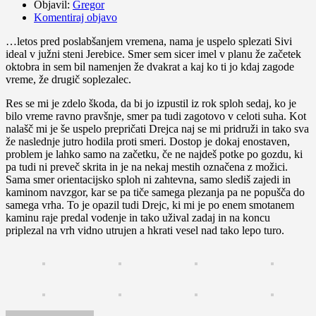
Objavil:
Gregor
Komentiraj objavo
…letos pred poslabšanjem vremena, nama je uspelo splezati Sivi
ideal v južni steni Jerebice. Smer sem sicer imel v planu že začetek
oktobra in sem bil namenjen že dvakrat a kaj ko ti jo kdaj zagode
vreme, že drugič soplezalec.
Res se mi je zdelo škoda, da bi jo izpustil iz rok sploh sedaj, ko je
bilo vreme ravno pravšnje, smer pa tudi zagotovo v celoti suha. Kot
nalašč mi je še uspelo prepričati Drejca naj se mi pridruži in tako sva
že naslednje jutro hodila proti smeri. Dostop je dokaj enostaven,
problem je lahko samo na začetku, če ne najdeš potke po gozdu, ki
pa tudi ni preveč skrita in je na nekaj mestih označena z možici.
Sama smer orientacijsko sploh ni zahtevna, samo slediš zajedi in
kaminom navzgor, kar se pa tiče samega plezanja pa ne popušča do
samega vrha. To je opazil tudi Drejc, ki mi je po enem smotanem
kaminu raje predal vodenje in tako užival zadaj in na koncu
priplezal na vrh vidno utrujen a hkrati vesel nad tako lepo turo.