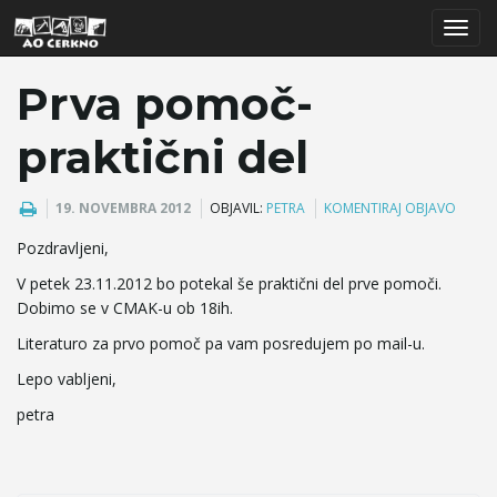
T
Prva pomoč-
praktični del
o
19. NOVEMBRA 2012
OBJAVIL:
PETRA
KOMENTIRAJ OBJAVO
Pozdravljeni,
g
V petek 23.11.2012 bo potekal še praktični del prve pomoči.
Dobimo se v CMAK-u ob 18ih.
Literaturo za prvo pomoč pa vam posredujem po mail-u.
g
Lepo vabljeni,
petra
l