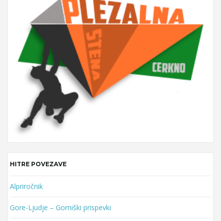
y
w
o
r
d
HITRE POVEZAVE
Alpriročnik
Gore-Ljudje – Gorniški prispevki