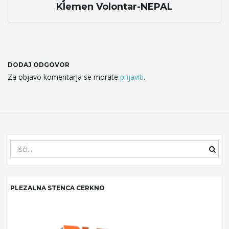
Klemen Volontar-NEPAL
g
a
DODAJ ODGOVOR
Za objavo komentarja se morate
prijaviti
.
t
i
S
e
a
r
o
PLEZALNA STENCA CERKNO
c
h
k
e
n