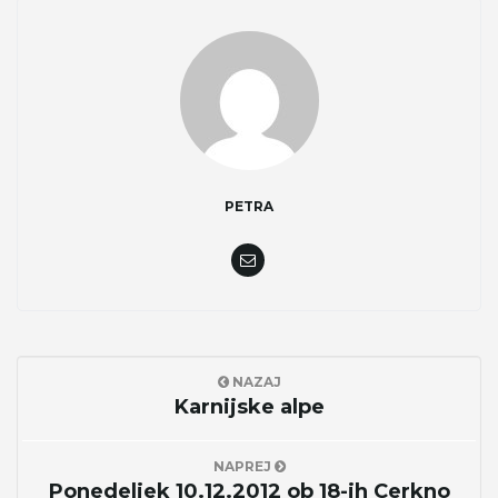
e
n
PETRA
a
v
NAZAJ
Karnijske alpe
i
NAPREJ
Ponedeljek 10.12.2012 ob 18-ih Cerkno