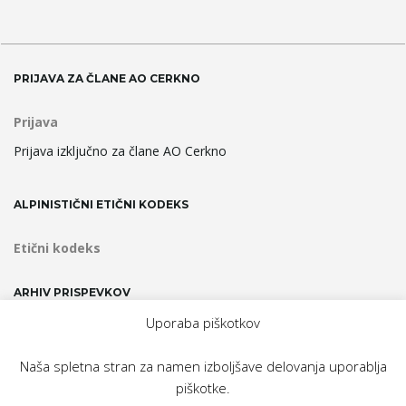
PRIJAVA ZA ČLANE AO CERKNO
Prijava
Prijava izključno za člane AO Cerkno
ALPINISTIČNI ETIČNI KODEKS
Etični kodeks
ARHIV PRISPEVKOV
Uporaba piškotkov
Arhiv
prispevkov
Naša spletna stran za namen izboljšave delovanja uporablja
piškotke.
Domov
Novice
O Odseku
Fotogalerije