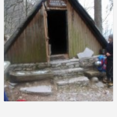
e
n
a
v
i