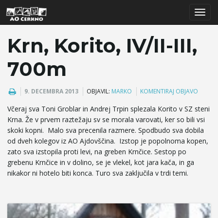
T
Krn, Korito, IV/II-III,
700m
o
9. DECEMBRA 2013
OBJAVIL:
MARKO
KOMENTIRAJ OBJAVO
Včeraj sva Toni Groblar in Andrej Trpin splezala Korito v SZ steni
g
Krna. Že v prvem raztežaju sv se morala varovati, ker so bili vsi
skoki kopni. Malo sva precenila razmere. Spodbudo sva dobila
od dveh kolegov iz AO Ajdovščina. Izstop je popolnoma kopen,
zato sva izstopila proti levi, na greben Krnčice. Sestop po
g
grebenu Krnčice in v dolino, se je vlekel, kot jara kača, in ga
nikakor ni hotelo biti konca. Turo sva zaključila v trdi temi.
l