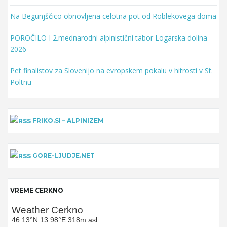
Na Begunjščico obnovljena celotna pot od Roblekovega doma
POROČILO I 2.mednarodni alpinistični tabor Logarska dolina
2026
Pet finalistov za Slovenijo na evropskem pokalu v hitrosti v St.
Pöltnu
FRIKO.SI – ALPINIZEM
GORE-LJUDJE.NET
VREME CERKNO