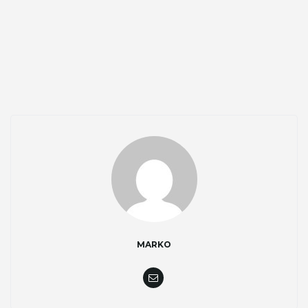
g
a
t
i
o
MARKO
n