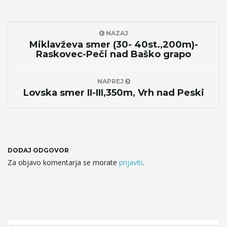
NAZAJ
Miklavževa smer (30- 40st.,200m)-
Raskovec-Peči nad Baško grapo
NAPREJ
Lovska smer II-III,350m, Vrh nad Peski
DODAJ ODGOVOR
Za objavo komentarja se morate
prijaviti
.