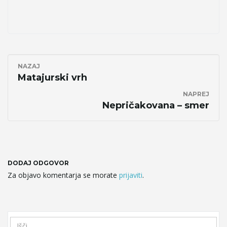
g
a
NAZAJ
Matajurski vrh
t
NAPREJ
Nepričakovana – smer
i
DODAJ ODGOVOR
Za objavo komentarja se morate
prijaviti
.
o
S
n