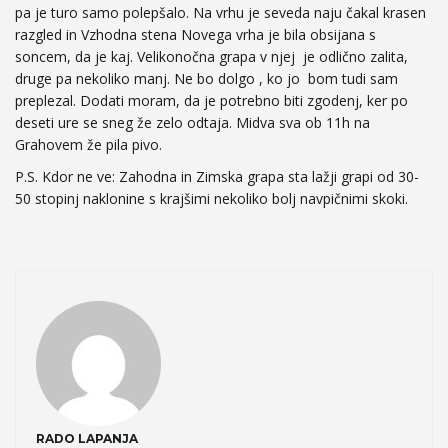
pa je turo samo polepšalo. Na vrhu je seveda naju čakal krasen
razgled in Vzhodna stena Novega vrha je bila obsijana s
e
soncem, da je kaj. Velikonočna grapa v njej je odlično zalita,
druge pa nekoliko manj. Ne bo dolgo , ko jo bom tudi sam
preplezal. Dodati moram, da je potrebno biti zgodenj, ker po
n
deseti ure se sneg že zelo odtaja. Midva sva ob 11h na
Grahovem že pila pivo.
P.S. Kdor ne ve: Zahodna in Zimska grapa sta lažji grapi od 30-
50 stopinj naklonine s krajšimi nekoliko bolj navpičnimi skoki.
a
v
i
RADO LAPANJA