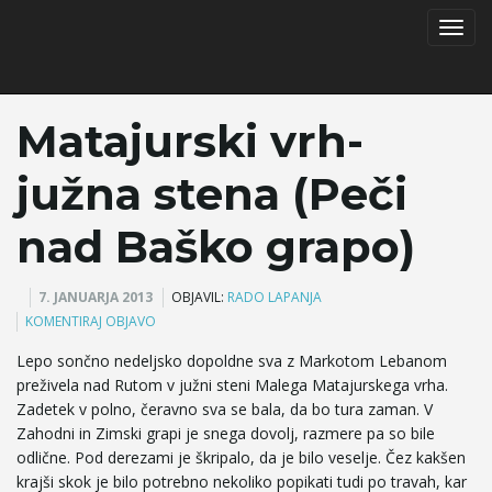
T
Matajurski vrh-
o
južna stena (Peči
nad Baško grapo)
g
7. JANUARJA 2013
OBJAVIL:
RADO LAPANJA
KOMENTIRAJ OBJAVO
g
Lepo sončno nedeljsko dopoldne sva z Markotom Lebanom
preživela nad Rutom v južni steni Malega Matajurskega vrha.
Zadetek v polno, čeravno sva se bala, da bo tura zaman. V
Zahodni in Zimski grapi je snega dovolj, razmere pa so bile
l
odlične. Pod derezami je škripalo, da je bilo veselje. Čez kakšen
krajši skok je bilo potrebno nekoliko popikati tudi po travah, kar