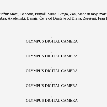
ežili: Matej, Benedik, Primož, Miran, Grega, Žan, Matic in moja malenko
rebra, Akademski, Danaja, Če je od Draga je od Draga, Zgrešeni, Frau
OLYMPUS DIGITAL CAMERA
OLYMPUS DIGITAL CAMERA
OLYMPUS DIGITAL CAMERA
OLYMPUS DIGITAL CAMERA
OLYMPUS DIGITAL CAMERA