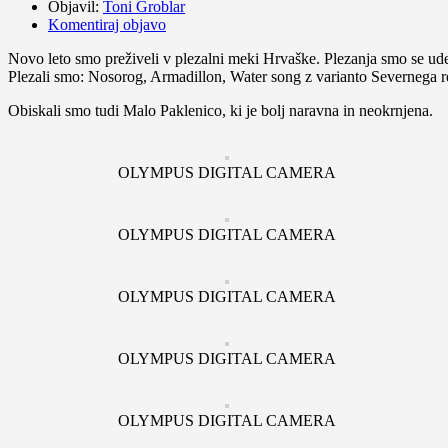
Objavil:
Toni Groblar
Komentiraj objavo
Novo leto smo preživeli v plezalni meki Hrvaške. Plezanja smo se udel
Plezali smo: Nosorog, Armadillon, Water song z varianto Severnega 
Obiskali smo tudi Malo Paklenico, ki je bolj naravna in neokrnjena.
OLYMPUS DIGITAL CAMERA
OLYMPUS DIGITAL CAMERA
OLYMPUS DIGITAL CAMERA
OLYMPUS DIGITAL CAMERA
OLYMPUS DIGITAL CAMERA