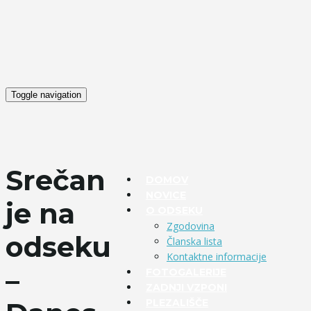
Toggle navigation
Srečan
DOMOV
NOVICE
je na
O ODSEKU
Zgodovina
odseku
Članska lista
Kontaktne informacije
–
FOTOGALERIJE
ZADNJI VZPONI
PLEZALIŠČE