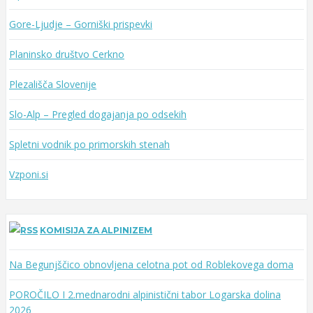
Gore-Ljudje – Gorniški prispevki
Planinsko društvo Cerkno
Plezališča Slovenije
Slo-Alp – Pregled dogajanja po odsekih
Spletni vodnik po primorskih stenah
Vzponi.si
KOMISIJA ZA ALPINIZEM
Na Begunjščico obnovljena celotna pot od Roblekovega doma
POROČILO I 2.mednarodni alpinistični tabor Logarska dolina
2026