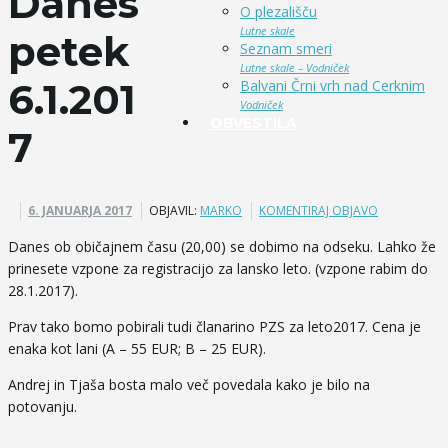
Danes
O plezališču
Lutne skale
petek
Seznam smeri
Lutne skale – Vodniček
6.1.201
Balvani Črni vrh nad Cerknim
Vodniček
OBVESTILA
7
6. JANUARJA 2017
OBJAVIL:
MARKO
KOMENTIRAJ OBJAVO
Danes ob običajnem času (20,00) se dobimo na odseku. Lahko že
prinesete vzpone za registracijo za lansko leto. (vzpone rabim do
28.1.2017).
Prav tako bomo pobirali tudi članarino PZS za leto2017. Cena je
enaka kot lani (A – 55 EUR; B – 25 EUR).
Andrej in Tjaša bosta malo več povedala kako je bilo na
potovanju.