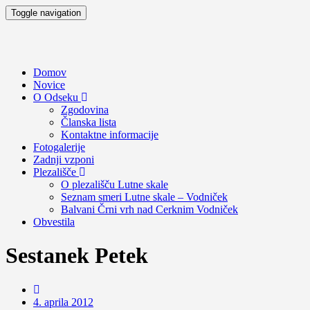
Toggle navigation
Domov
Novice
O Odseku
Zgodovina
Članska lista
Kontaktne informacije
Fotogalerije
Zadnji vzponi
Plezališče
O plezališču
Lutne skale
Seznam smeri
Lutne skale – Vodniček
Balvani Črni vrh nad Cerknim
Vodniček
Obvestila
Sestanek Petek
4. aprila 2012