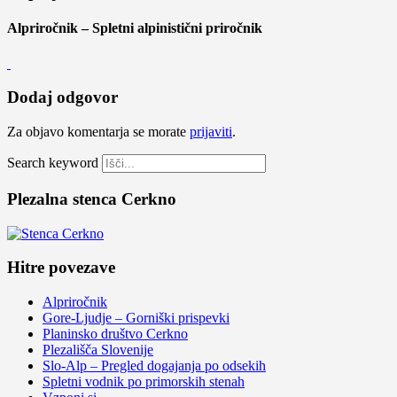
Alpriročnik – Spletni alpinistični priročnik
Dodaj odgovor
Za objavo komentarja se morate
prijaviti
.
Search keyword
Plezalna stenca Cerkno
Hitre povezave
Alpriročnik
Gore-Ljudje – Gorniški prispevki
Planinsko društvo Cerkno
Plezališča Slovenije
Slo-Alp – Pregled dogajanja po odsekih
Spletni vodnik po primorskih stenah