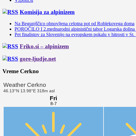
Vzponi.si
Komisija za alpinizem
Na Begunjščico obnovljena celotna pot od Roblekovega doma
POROČILO I 2.mednarodni alpinistični tabor Logarska dolina
Pet finalistov za Slovenijo na evropskem pokalu v hitrosti v St.
Friko.si – alpinizem
gore-ljudje.net
Vreme Cerkno