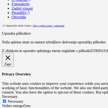
Fotogalerije
Zadnji vzponi
Plezališče
Obvestila
| © Alpinistični odsek Cerkno |
Info o spletni strani / webmaster
Uporaba piškotkov
Naša spletna stran za namen izboljšave delovanja uporablja piškotke.
Z obiskom in uporabo spletnega mesta soglašate s piškotki
STRINJA
Zapri
Privacy Overview
This website uses cookies to improve your experience while you navigat
working of basic functionalities of the website. We also use third-pa
consent. You also have the option to opt-out of these cookies. But op
Necessary
Necessary
Vedno omogočeno