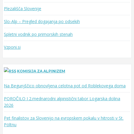
Plezališča Slovenije
Slo-Alp – Pregled dogajanja po odsekih
Spletni vodnik po primorskih stenah
Vzponi.si
KOMISIJA ZA ALPINIZEM
Na Begunjščico obnovljena celotna pot od Roblekovega doma
POROČILO I 2.mednarodni alpinistični tabor Logarska dolina
2026
Pet finalistov za Slovenijo na evropskem pokalu v hitrosti v St.
Pöltnu