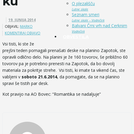
ku
O plezališču
Lutne skale
Seznam smeri
19. JUNIJA 2014
Lutne skale – Vodniček
Balvani Črni vrh nad Cerknim
OBJAVIL:
MARKO
Vodniček
KOMENTIRAJ OBJAVO
OBVESTILA
Vsi tisti, ki ste že
prejšni teden pomagali prenašati deske na planino Zapotok, ste
opravili odlično delo. Na planini je že 160 tovorov, še približno 60
tovorov pa je potrebno prenesti na Zapotok, da bo dovolj
materiala za pokritje strehe. Vsi tisti, ki imate ta vikend čas, ste
vabljeni v
soboto 21.6.2014
, da pomagate, da se na planino
spravi še tistih par desk.
Kot pravijo na AO Bovec: “Romantika se nadaljuje”