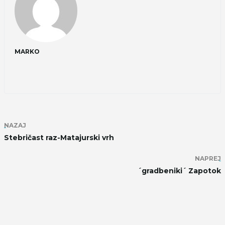
MARKO
NAZAJ
Stebričast raz-Matajurski vrh
NAPREJ
´gradbeniki´ Zapotok