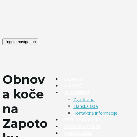
Toggle navigation
Obnov
DOMOV
NOVICE
a koče
O ODSEKU
Zgodovina
na
Članska lista
Kontaktne informacije
Zapoto
FOTOGALERIJE
ZADNJI VZPONI
PLEZALIŠČE