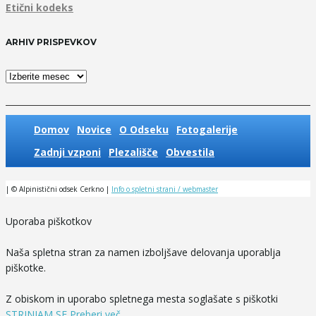
Etični kodeks
ARHIV PRISPEVKOV
Arhiv
prispevkov
Domov
Novice
O Odseku
Fotogalerije
Zadnji vzponi
Plezališče
Obvestila
| © Alpinistični odsek Cerkno |
Info o spletni strani / webmaster
Uporaba piškotkov
Naša spletna stran za namen izboljšave delovanja uporablja
piškotke.
Z obiskom in uporabo spletnega mesta soglašate s piškotki
STRINJAM SE
Preberi več