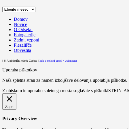
Arhiv
prispevkov
Domov
Novice
O Odseku
Fotogalerije
Zadnji vzponi
Plezališče
Obvestila
| © Alpinistični odsek Cerkno |
Info o spletni strani / webmaster
Uporaba piškotkov
Naša spletna stran za namen izboljšave delovanja uporablja piškotke.
Z obiskom in uporabo spletnega mesta soglašate s piškotki
STRINJA
Zapri
Privacy Overview