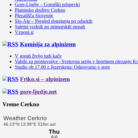
Gore-Ljudje – Gorniški prispevki
Planinsko društvo Cerkno
Plezališča Slovenije
Slo-Alp – Pregled dogajanja po odsekih
Spletni vodnik po primorskih stenah
Vzponi.si
Komisija za alpinizem
V gorah živijo tudi kače
Vabilo za prostovoljce –Svetovna serija v športnem plezanju K
Studio ob 17.00 z Jezerskega: Odgovorno v gore
Friko.si – alpinizem
gore-ljudje.net
Vreme Cerkno