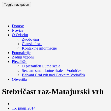
Toggle navigation
Domov
Novice
O Odseku
Zgodovina
Članska lista
Kontaktne informacije
Fotogalerije
Zadnji vzponi
Plezališče
O plezališču
Lutne skale
Seznam smeri
Lutne skale – Vodniček
Balvani Črni vrh nad Cerknim
Vodniček
Obvestila
Stebričast raz-Matajurski vrh
15. junija 2014