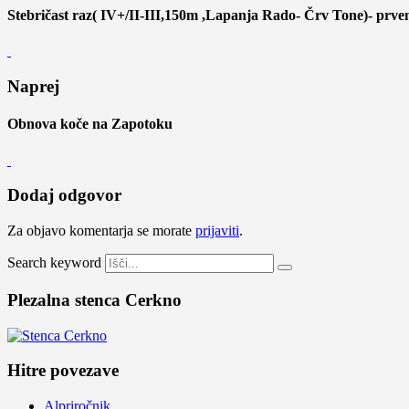
Stebričast raz( IV+/II-III,150m ,Lapanja Rado- Črv Tone)- prve
Naprej
Obnova koče na Zapotoku
Dodaj odgovor
Za objavo komentarja se morate
prijaviti
.
Search keyword
Plezalna stenca Cerkno
Hitre povezave
Alpriročnik