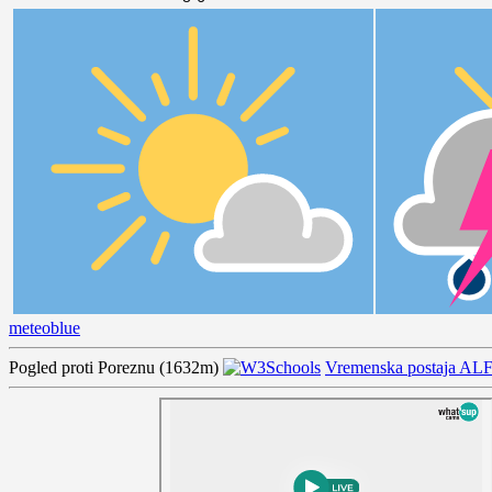
meteoblue
Pogled proti Poreznu (1632m)
Vremenska postaja AL