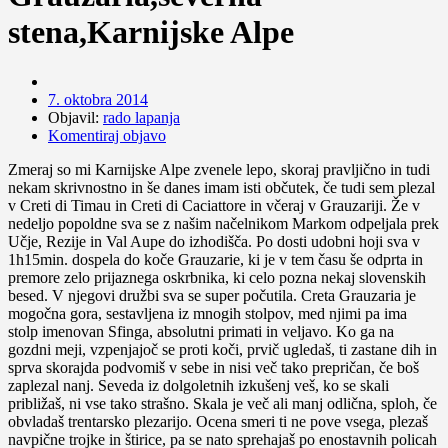
stena,Karnijske Alpe
7. oktobra 2014
Objavil:
rado lapanja
Komentiraj objavo
Zmeraj so mi Karnijske Alpe zvenele lepo, skoraj pravljično in tudi
nekam skrivnostno in še danes imam isti občutek, če tudi sem plezal
v Creti di Timau in Creti di Caciattore in včeraj v Grauzariji. Že v
nedeljo popoldne sva se z našim načelnikom Markom odpeljala prek
Učje, Rezije in Val Aupe do izhodišča. Po dosti udobni hoji sva v
1h15min. dospela do koče Grauzarie, ki je v tem času še odprta in
premore zelo prijaznega oskrbnika, ki celo pozna nekaj slovenskih
besed. V njegovi družbi sva se super počutila. Creta Grauzaria je
mogočna gora, sestavljena iz mnogih stolpov, med njimi pa ima
stolp imenovan Sfinga, absolutni primati in veljavo. Ko ga na
gozdni meji, vzpenjajoč se proti koči, prvič ugledaš, ti zastane dih in
sprva skorajda podvomiš v sebe in nisi več tako prepričan, če boš
zaplezal nanj. Seveda iz dolgoletnih izkušenj veš, ko se skali
približaš, ni vse tako strašno. Skala je več ali manj odlična, sploh, če
obvladaš trentarsko plezarijo. Ocena smeri ti ne pove vsega, plezaš
navpične trojke in štirice, pa se nato sprehajaš po enostavnih policah