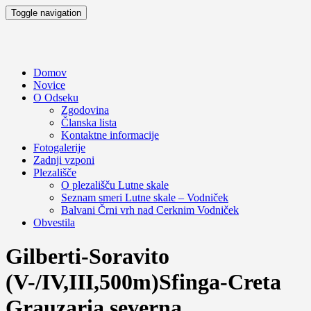
Toggle navigation
Domov
Novice
O Odseku
Zgodovina
Članska lista
Kontaktne informacije
Fotogalerije
Zadnji vzponi
Plezališče
O plezališču
Lutne skale
Seznam smeri
Lutne skale – Vodniček
Balvani Črni vrh nad Cerknim
Vodniček
Obvestila
Gilberti-Soravito
(V-/IV,III,500m)Sfinga-Creta
Grauzaria,severna