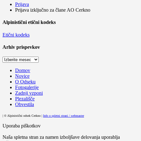
Prijava
Prijava izključno za člane AO Cerkno
Alpinistični etični kodeks
Etični kodeks
Arhiv prispevkov
Arhiv
prispevkov
Domov
Novice
O Odseku
Fotogalerije
Zadnji vzponi
Plezališče
Obvestila
| © Alpinistični odsek Cerkno |
Info o spletni strani / webmaster
Uporaba piškotkov
Naša spletna stran za namen izboljšave delovanja uporablja