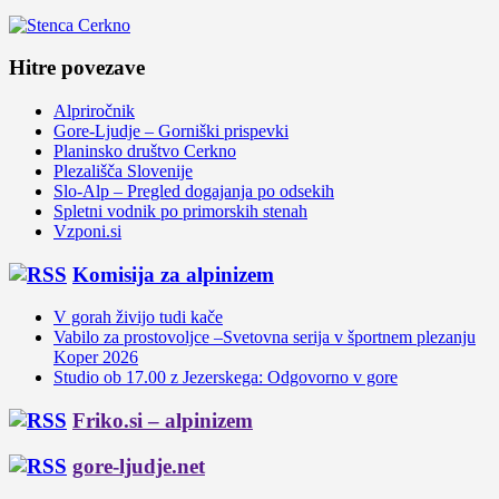
Hitre povezave
Alpriročnik
Gore-Ljudje – Gorniški prispevki
Planinsko društvo Cerkno
Plezališča Slovenije
Slo-Alp – Pregled dogajanja po odsekih
Spletni vodnik po primorskih stenah
Vzponi.si
Komisija za alpinizem
V gorah živijo tudi kače
Vabilo za prostovoljce –Svetovna serija v športnem plezanju
Koper 2026
Studio ob 17.00 z Jezerskega: Odgovorno v gore
Friko.si – alpinizem
gore-ljudje.net