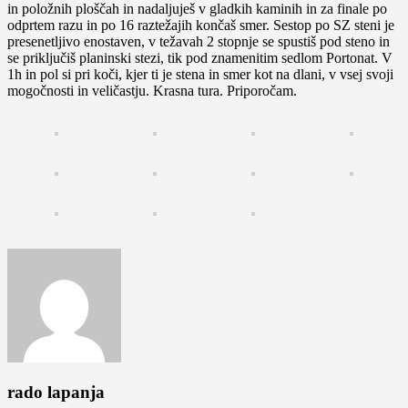
in položnih ploščah in nadaljuješ v gladkih kaminih in za finale po
odprtem razu in po 16 raztežajih končaš smer. Sestop po SZ steni je
presenetljivo enostaven, v težavah 2 stopnje se spustiš pod steno in
se priključiš planinski stezi, tik pod znamenitim sedlom Portonat. V
1h in pol si pri koči, kjer ti je stena in smer kot na dlani, v vsej svoji
mogočnosti in veličastju. Krasna tura. Priporočam.
rado lapanja