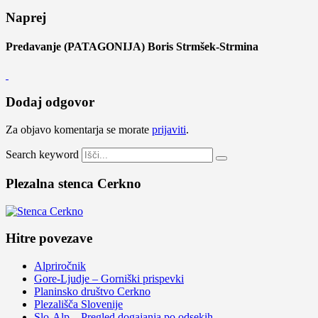
Naprej
Predavanje (PATAGONIJA) Boris Strmšek-Strmina
Dodaj odgovor
Za objavo komentarja se morate
prijaviti
.
Search keyword
Plezalna stenca Cerkno
Hitre povezave
Alpriročnik
Gore-Ljudje – Gorniški prispevki
Planinsko društvo Cerkno
Plezališča Slovenije
Slo-Alp – Pregled dogajanja po odsekih