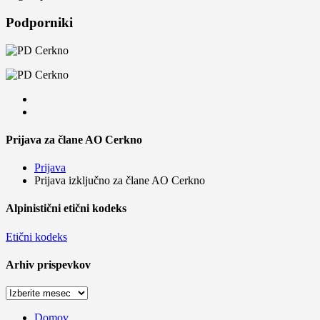
Podporniki
Prijava za člane AO Cerkno
Prijava
Prijava izključno za člane AO Cerkno
Alpinistični etični kodeks
Etični kodeks
Arhiv prispevkov
Arhiv
prispevkov
Domov