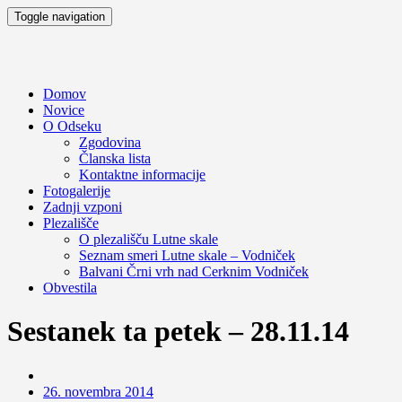
Toggle navigation
Domov
Novice
O Odseku
Zgodovina
Članska lista
Kontaktne informacije
Fotogalerije
Zadnji vzponi
Plezališče
O plezališču
Lutne skale
Seznam smeri
Lutne skale – Vodniček
Balvani Črni vrh nad Cerknim
Vodniček
Obvestila
Sestanek ta petek – 28.11.14
26. novembra 2014