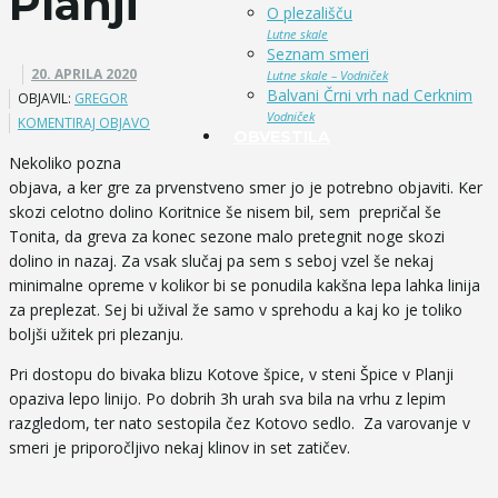
Planji
O plezališču
Lutne skale
Seznam smeri
20. APRILA 2020
Lutne skale – Vodniček
Balvani Črni vrh nad Cerknim
OBJAVIL:
GREGOR
Vodniček
KOMENTIRAJ OBJAVO
OBVESTILA
Nekoliko pozna
objava, a ker gre za prvenstveno smer jo je potrebno objaviti. Ker
skozi celotno dolino Koritnice še nisem bil, sem prepričal še
Tonita, da greva za konec sezone malo pretegnit noge skozi
dolino in nazaj. Za vsak slučaj pa sem s seboj vzel še nekaj
minimalne opreme v kolikor bi se ponudila kakšna lepa lahka linija
za preplezat. Sej bi užival že samo v sprehodu a kaj ko je toliko
boljši užitek pri plezanju.
Pri dostopu do bivaka blizu Kotove špice, v steni Špice v Planji
opaziva lepo linijo. Po dobrih 3h urah sva bila na vrhu z lepim
razgledom, ter nato sestopila čez Kotovo sedlo. Za varovanje v
smeri je priporočljivo nekaj klinov in set zatičev.