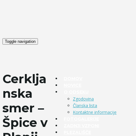
Toggle navigation
Cerklja
DOMOV
NOVICE
nska
O ODSEKU
Zgodovina
smer –
Članska lista
Kontaktne informacije
Špice v
FOTOGALERIJE
ZADNJI VZPONI
PLEZALIŠČE