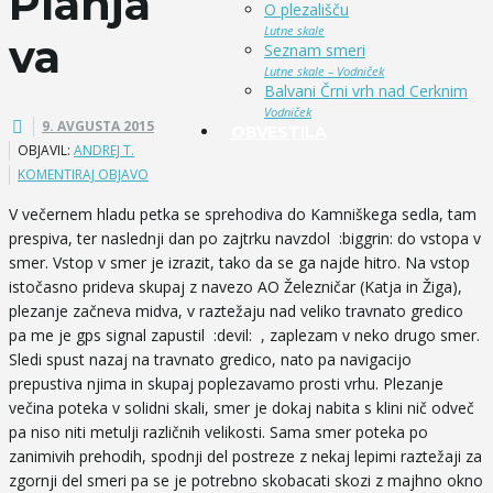
Planja
O plezališču
Lutne skale
va
Seznam smeri
Lutne skale – Vodniček
Balvani Črni vrh nad Cerknim
Vodniček
9. AVGUSTA 2015
OBVESTILA
OBJAVIL:
ANDREJ T.
KOMENTIRAJ OBJAVO
V večernem hladu petka se sprehodiva do Kamniškega sedla, tam
prespiva, ter naslednji dan po zajtrku navzdol :biggrin: do vstopa v
smer. Vstop v smer je izrazit, tako da se ga najde hitro. Na vstop
istočasno prideva skupaj z navezo AO Železničar (Katja in Žiga),
plezanje začneva midva, v raztežaju nad veliko travnato gredico
pa me je gps signal zapustil :devil: , zaplezam v neko drugo smer.
Sledi spust nazaj na travnato gredico, nato pa navigacijo
prepustiva njima in skupaj poplezavamo prosti vrhu. Plezanje
večina poteka v solidni skali, smer je dokaj nabita s klini nič odveč
pa niso niti metulji različnih velikosti. Sama smer poteka po
zanimivih prehodih, spodnji del postreze z nekaj lepimi raztežaji za
zgornji del smeri pa se je potrebno skobacati skozi z majhno okno