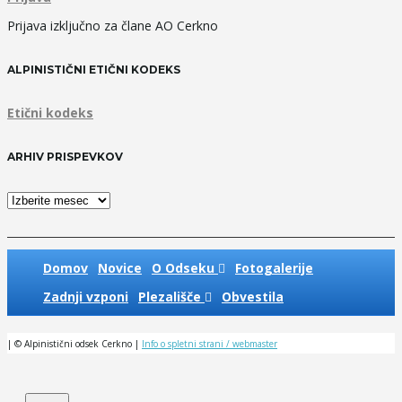
Prijava izključno za člane AO Cerkno
ALPINISTIČNI ETIČNI KODEKS
Etični kodeks
ARHIV PRISPEVKOV
Arhiv
prispevkov
Domov
Novice
O Odseku
Fotogalerije
Zadnji vzponi
Plezališče
Obvestila
| © Alpinistični odsek Cerkno |
Info o spletni strani / webmaster