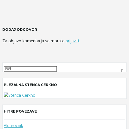
DODAJ ODGOVOR
Za objavo komentarja se morate
prijaviti
.
S
e
a
PLEZALNA STENCA CERKNO
r
c
h
k
HITRE POVEZAVE
e
y
w
Alpriročnik