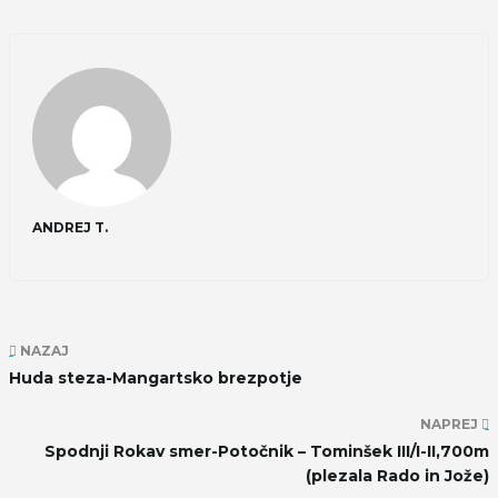
ANDREJ T.
NAZAJ
Huda steza-Mangartsko brezpotje
NAPREJ
Spodnji Rokav smer-Potočnik – Tominšek III/I-II,700m
(plezala Rado in Jože)