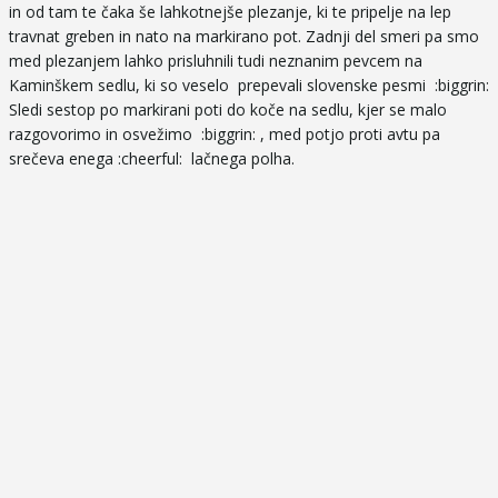
in od tam te čaka še lahkotnejše plezanje, ki te pripelje na lep
travnat greben in nato na markirano pot. Zadnji del smeri pa smo
med plezanjem lahko prisluhnili tudi neznanim pevcem na
Kaminškem sedlu, ki so veselo prepevali slovenske pesmi :biggrin:
Sledi sestop po markirani poti do koče na sedlu, kjer se malo
razgovorimo in osvežimo :biggrin: , med potjo proti avtu pa
srečeva enega :cheerful: lačnega polha.