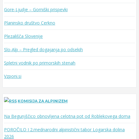
o
Gore-Ljudje – Gorniški prispevki
r
d
Planinsko društvo Cerkno
Plezališča Slovenije
Slo-Alp – Pregled dogajanja po odsekih
Spletni vodnik po primorskih stenah
Vzponi.si
KOMISIJA ZA ALPINIZEM
Na Begunjščico obnovljena celotna pot od Roblekovega doma
POROČILO I 2.mednarodni alpinistični tabor Logarska dolina
2026