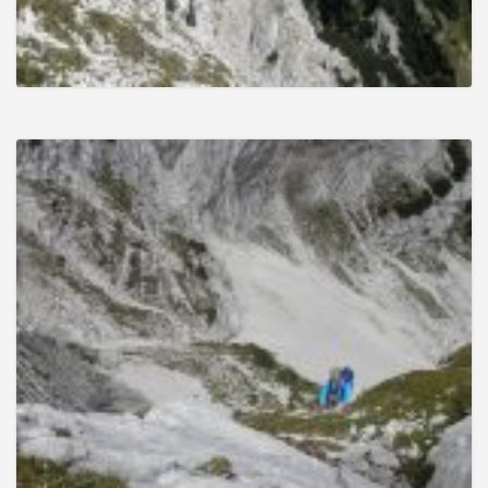
g
a
t
i
o
n