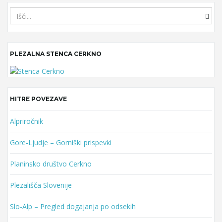
S
e
a
r
PLEZALNA STENCA CERKNO
c
h
k
e
y
HITRE POVEZAVE
w
o
Alpriročnik
r
Gore-Ljudje – Gorniški prispevki
d
Planinsko društvo Cerkno
Plezališča Slovenije
Slo-Alp – Pregled dogajanja po odsekih