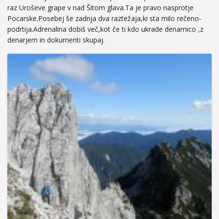
raz Uroševe grape v nad Šitom glava.Ta je pravo nasprotje
e
Pocarske.Posebej še zadnja dva raztežaja,ki sta milo rečeno-
podrtija.Adrenalina dobiš več,kot če ti kdo ukrade denarnico ,z
denarjem in dokumenti skupaj.
n
a
v
i