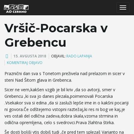
T
Vršič-Pocarska v
Grebencu
o
15. AVGUSTA 2018
OBJAVIL:
RADO LAPANJA
KOMENTIRAJ OBJAVO
g
Praznični dan sva s Tonetom preživela nad prelazom in sicer v
steni Nad Šitom glava in Grebenca.
Sicer ne vem,kakšen vzgib je bil kriv ,da so avtorji, smer v
g
Grebencu ,ki sva jo danes plezala,poimenovali Pocarska
.Vsekakor sva si edina ,da si zasluži lepše ime in o kakšni pocariji
ni govora.Če odštejemo vstopni raztežaj,ki res ni bog ve kaj,je
ves ostali del odlična zadeva,dobra skala,vzorna strmina in
l
odlična opremljena, celo s svedrovci.Prava žlahtna štirka.
Še dosti boljši vtis dobiš tudi ,če pred tem splezaš Varianto na