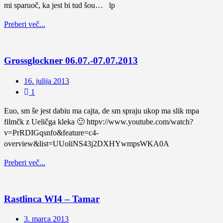
mi sparuoč, ka jest bi tud šou… lp
Preberi več...
Grossglockner 06.07.-07.07.2013
16. julija 2013
1
Euo, sm še jest dabiu ma cajta, de sm spraju ukop ma slik mpa
filmčk z Ueličga kleka 🙂 httpv://www.youtube.com/watch?
v=PrRDIGqsnfo&feature=c4-
overview&list=UUoliNS43j2DXHYwmpsWKA0A
Preberi več...
Rastlinca WI4 – Tamar
3. marca 2013