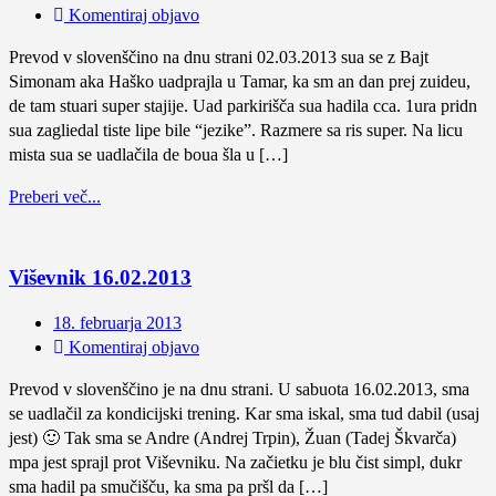
Komentiraj objavo
Prevod v slovenščino na dnu strani 02.03.2013 sua se z Bajt
Simonam aka Haško uadprajla u Tamar, ka sm an dan prej zuideu,
de tam stuari super stajije. Uad parkirišča sua hadila cca. 1ura pridn
sua zagliedal tiste lipe bile “jezike”. Razmere sa ris super. Na licu
mista sua se uadlačila de boua šla u […]
Preberi več...
Viševnik 16.02.2013
18. februarja 2013
Komentiraj objavo
Prevod v slovenščino je na dnu strani. U sabuota 16.02.2013, sma
se uadlačil za kondicijski trening. Kar sma iskal, sma tud dabil (usaj
jest) 🙂 Tak sma se Andre (Andrej Trpin), Žuan (Tadej Škvarča)
mpa jest sprajl prot Viševniku. Na začietku je blu čist simpl, dukr
sma hadil pa smučišču, ka sma pa pršl da […]