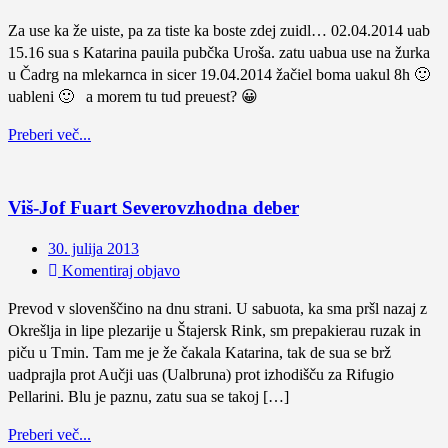
Za use ka že uiste, pa za tiste ka boste zdej zuidl… 02.04.2014 uab
15.16 sua s Katarina pauila pubčka Uroša. zatu uabua use na žurka
u Čadrg na mlekarnca in sicer 19.04.2014 žačiel boma uakul 8h 🙂
uableni 🙂 a morem tu tud preuest? 😀
Preberi več...
Viš-Jof Fuart Severovzhodna deber
30. julija 2013
Komentiraj objavo
Prevod v slovenščino na dnu strani. U sabuota, ka sma pršl nazaj z
Okrešlja in lipe plezarije u Štajersk Rink, sm prepakierau ruzak in
piču u Tmin. Tam me je že čakala Katarina, tak de sua se brž
uadprajla prot Aučji uas (Ualbruna) prot izhodišču za Rifugio
Pellarini. Blu je paznu, zatu sua se takoj […]
Preberi več...