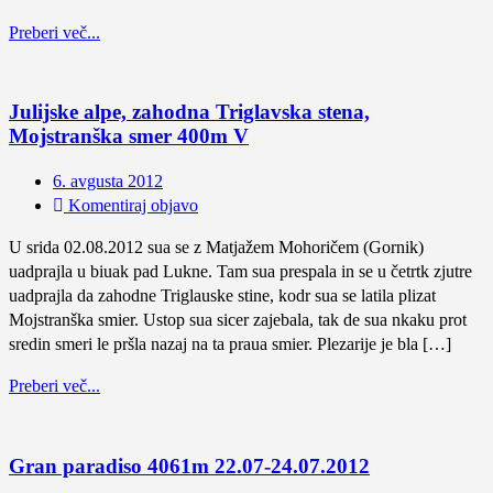
Preberi več...
Julijske alpe, zahodna Triglavska stena,
Mojstranška smer 400m V
6. avgusta 2012
Komentiraj objavo
U srida 02.08.2012 sua se z Matjažem Mohoričem (Gornik)
uadprajla u biuak pad Lukne. Tam sua prespala in se u četrtk zjutre
uadprajla da zahodne Triglauske stine, kodr sua se latila plizat
Mojstranška smier. Ustop sua sicer zajebala, tak de sua nkaku prot
sredin smeri le pršla nazaj na ta praua smier. Plezarije je bla […]
Preberi več...
Gran paradiso 4061m 22.07-24.07.2012