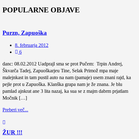
POPULARNE OBJAVE
Purzn, Zapuoška
8. februarja 2012
6
danc: 08.02.2012 Uadprajl sma se prot Pučem: Trpin Andrej,
Škvarča Tadej, Zapuoškarjeu Tine, Selak Primož mpa maje
malejnkast in tam pustil auto na nam (pamaje) usem znani rajd, ka
pejle prot u Zapuoška. Klanška grapa nam je že znana. Je blu
pamlad ajnkrat ane 3 lita nazaj, ka sua se z majm dabrm prjatlam
Močnik […]
Preberi več...
ŽUR !!!