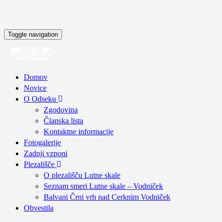
Toggle navigation
Domov
Novice
O Odseku
Zgodovina
Članska lista
Kontaktne informacije
Fotogalerije
Zadnji vzponi
Plezališče
O plezališču
Lutne skale
Seznam smeri
Lutne skale – Vodniček
Balvani Črni vrh nad Cerknim
Vodniček
Obvestila