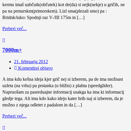
kermu imaš uabčutk(občutek) kot de(da) si nejk(nekje) u gričih, ne
pa na prmurskm(primorskem). Lizl sma(plezali smo) pa :
Bridnk/iuko: Spodnji raz V-/III 175m in […]
Preberi več...
7000m+
21. februarja 2012
Komentiraj objavo
A ima kdu kešna ideja kjer grič nej si izberem, pa de ima možnast
uzleta (na vrhu) pa prstanka (u bližin) z plahta (speedglider).
Napruošam za pasreduajne informacij usakga ka ima ki informacij
gledje tega. Ali ima kdo kako idejo kater hrib naj si izberem, da je
možno z njega odletet z padalom in da […]
Preberi več...