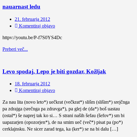
nauarnast ledu
21. februarja 2012
Komentiraj objavo
httpv://youtu.be/P-f7S0YS4Dc
Preberi več...
Levo spodaj, Lepo je biti gozdar, Kožljak
18. februarja 2012
Komentiraj objavo
Za nau lita (novo leto*) uečkrat (večkrat*) slišm (slišim*) srejčnga
pa zdrajga (srečnga pa zdravga*), pa glej de (da*) boš uastau
(ostal*) še naprej tak ko si… S strani naših šefau (šefov*) sm bi
uapazarjen (opozorjen*), de na smim ueč (več*) pisat pa (po*)
cerklajnsku. Ne sicer zarad tega, ka (ker*) se na bi dalu […]