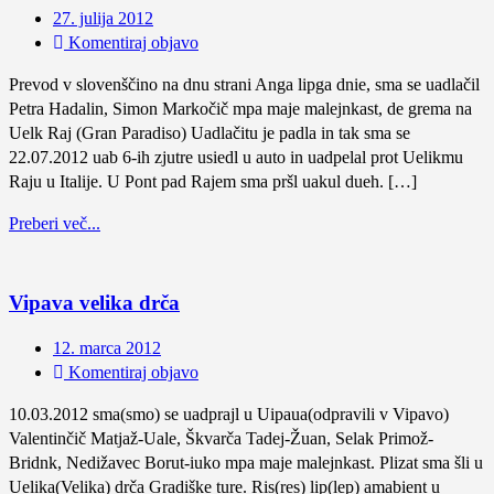
27. julija 2012
Komentiraj objavo
Prevod v slovenščino na dnu strani Anga lipga dnie, sma se uadlačil
Petra Hadalin, Simon Markočič mpa maje malejnkast, de grema na
Uelk Raj (Gran Paradiso) Uadlačitu je padla in tak sma se
22.07.2012 uab 6-ih zjutre usiedl u auto in uadpelal prot Uelikmu
Raju u Italije. U Pont pad Rajem sma pršl uakul dueh. […]
Preberi več...
Vipava velika drča
12. marca 2012
Komentiraj objavo
10.03.2012 sma(smo) se uadprajl u Uipaua(odpravili v Vipavo)
Valentinčič Matjaž-Uale, Škvarča Tadej-Žuan, Selak Primož-
Bridnk, Nedižavec Borut-iuko mpa maje malejnkast. Plizat sma šli u
Uelika(Velika) drča Gradiške ture. Ris(res) lip(lep) amabient u