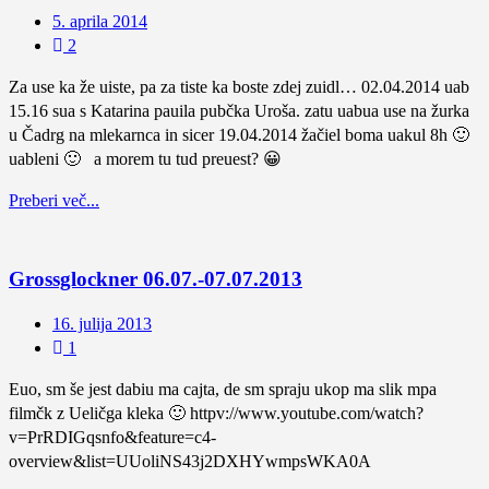
5. aprila 2014
2
Za use ka že uiste, pa za tiste ka boste zdej zuidl… 02.04.2014 uab
15.16 sua s Katarina pauila pubčka Uroša. zatu uabua use na žurka
u Čadrg na mlekarnca in sicer 19.04.2014 žačiel boma uakul 8h 🙂
uableni 🙂 a morem tu tud preuest? 😀
Preberi več...
Grossglockner 06.07.-07.07.2013
16. julija 2013
1
Euo, sm še jest dabiu ma cajta, de sm spraju ukop ma slik mpa
filmčk z Ueličga kleka 🙂 httpv://www.youtube.com/watch?
v=PrRDIGqsnfo&feature=c4-
overview&list=UUoliNS43j2DXHYwmpsWKA0A