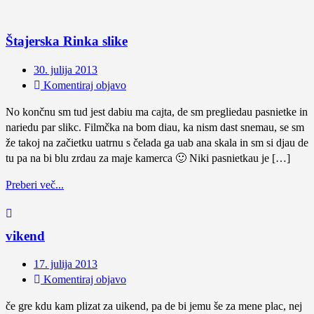
Štajerska Rinka slike
30. julija 2013
Komentiraj objavo
No končnu sm tud jest dabiu ma cajta, de sm pregliedau pasnietke in
nariedu par slikc. Filmčka na bom diau, ka nism dast snemau, se sm
že takoj na začietku uatrnu s čelada ga uab ana skala in sm si djau de
tu pa na bi blu zrdau za maje kamerca 🙂 Niki pasnietkau je […]
Preberi več...
vikend
17. julija 2013
Komentiraj objavo
če gre kdu kam plizat za uikend, pa de bi jemu še za mene plac, nej