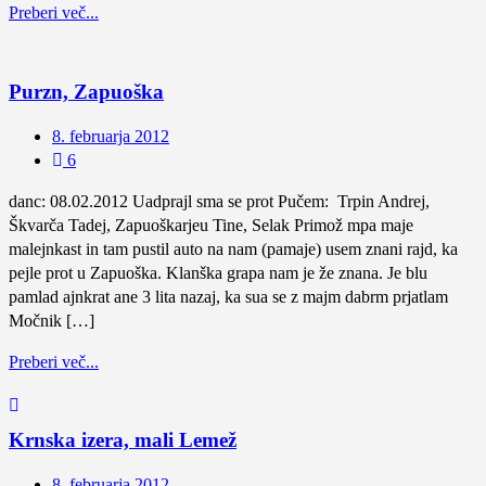
Preberi več...
Purzn, Zapuoška
8. februarja 2012
6
danc: 08.02.2012 Uadprajl sma se prot Pučem: Trpin Andrej,
Škvarča Tadej, Zapuoškarjeu Tine, Selak Primož mpa maje
malejnkast in tam pustil auto na nam (pamaje) usem znani rajd, ka
pejle prot u Zapuoška. Klanška grapa nam je že znana. Je blu
pamlad ajnkrat ane 3 lita nazaj, ka sua se z majm dabrm prjatlam
Močnik […]
Preberi več...
Krnska izera, mali Lemež
8. februarja 2012