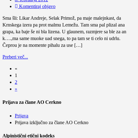
Komentiraj objavo
Sma šli: Likar Andreje, Selak Primož, pa maje malejnkast, da
Krnskega izera pa prot malmu Lemežu. Tam sma pal plizal ana
grapa, ka baje še ni bla lizena. U glaunem, razmjere sa ble za an
k….,ma same muoke uad snega, to pa tam se ti celo ni udrlu.
Čeprou je na momente pihalu za use […]
Preberi več...
«
1
2
»
Prijava za člane AO Cerkno
Prijava
Prijava izključno za člane AO Cerkno
Alpinistični etični kodeks